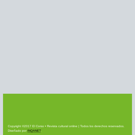
Copyright ©2017 El Corso • Revista cultural online | Todos los derechos reservados.
Diseñado por
INQANET
.