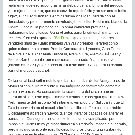
realmente, que eso supondría mirar debajo de la alfombra del negocio
y… mejor no hacerlo), que es capaz de repetir éxito y no ser una estrella
fugaz, e incluso fusionar talento narrativo y calidad literaria con el
denostado (y profundamente envidiado) best-seller. Es el mirlo blanco, la
Piedra Filosofal, la promesa de un amor comercial profundo y
mutuamente beneficioso. Gana el autor, gana la editorial, ganan los
lectores. Y en esto aparece
Jöel Dicker
, que acumula ejemplares
vendidos (más de cuatro millones van ya) y premios literarios como
quien colecciona cromos: Premio Goncourt des Lycéens, Gran Premio
de Novela de la Academia Francesa, Premio Lire, Premio Qué Leer y
Premio San Clemente, por mencionar un puñado. Y además joven
(nacido en 1985) y bien parecido. Lo tiene todo. Y Alfaguara lo reclutó
para el mercado español.
Dicker es al best-seller noir lo que las franquicias de los Vengadores de
Marvel al cómic, un referente y una máquina de facturación comercial
como hay pocas. Ha conseguido la cuadratura del círculo que en
literatura sí se puede lograr, talento y ventas. Y conseguir que The New
York Times te defina como “el irritante joven prodigio” (tal cual) y que El
País te convierta en el resucitador “de las librerías” no es desdeñable.
Cíclicamente aparecen nuevos talentos literarios capaces de alterar el
panorama. Conseguir que se consoliden es muy complicado, pero no
imposible. Dicker lleva ya cinco títulos en su todavía limitada bibliografía,
pero más que suficiente para llevarse honores y crear una cantera de
lectores que no le abandonan: ‘El Tigre’ (en 2005), ‘Los últimos días de