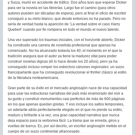
y Suiza, murió en accidente de tráfico. Dos años tuvo que esperar Dicker
para ver la novela en las librerías. Largo fue el camino (para otros
autores pueden ser décadas de espera), pero al final el oficio de escribir
consiguió a su mirlo blanco, que desde entonces no ha parado. Pero no
sería de verdad hasta la aparición de ‘La verdad sobre el caso Harry
Quebert’ cuando por fin rompiera en todo el mundo el nuevo talento.
Una vez superado los traumas iniciales, con el horizonte abierto, Dicker
ha construido una carrera de novelista profesional que apenas ha
comenzado. No ha alcanzado todavía los 40, el momento en el que la
tradición asegura que el autor ya tiene la madurez vital para poder
construir novelas dignas (él lo hace desde los 20 años), pero ya ha
conseguido incluso romper los estrechos cánones regionales: un suizo
francoparlante que ha conseguido revolucionar el thriller clásico al estilo
de la literatura norteamericana.
Gran parte de su éxito en el mercado anglosajón nace de esa capacidad
para usar las estructuras narrativas del país más enamorado del noir a
su gusto y construir monumentos casi perfectos de más de 600 páginas
en los que apenas quedan grietas. Y eso incluye los saltos temporales,
un adelante-atrás perfectamente elegido en el que no pierde su estilo,
maduro y brillante a la vez, una gran capacidad narrativa que nunca
deja espacio para la verborrea fácil. La trama que se enreda, giros y
vueltas de tuerca. Es, por así decirlo, un escritor anglosajón metido en el
cuerpo de un suizo continental afrancesado.