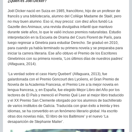
¿Quién es Jöel Dicker?
Joël Dicker nació en Suiza en 1985, francófono, hijo de un profesor de
francés y una bibliotecaria, alumno del Collège Madame de Staël, pero
no muy buen alumno. Eso sí, muy precoz: con diez años fundó La
Gazette des Animaux, una revista divulgativa infantil que mantuvo
durante siete años, lo que le valió incluso premios naturalistas. Estudio
interpretación en la Escuela de Drama del Cours Florent de París, para
luego regresar a Ginebra para estudiar Derecho. Se graduó en 2010,
para cuando ya había terminado su primera novela y se preparaba para
iniciar la carrera literaria. Ese año obtuvo el Premio de los Escritores
Ginebrinos con su primera novela, ‘Los últimos días de nuestros padres’
(Alfaguara, 2014).
‘La verdad sobre el caso Harry Quebert’ (Alfaguara, 2013), fue
galardonada con el Premio Goncourt des Lycéens, el Gran Premio de
Novela de la Academia Francesa, el Premio Lire a la mejor novela en
lengua francesa, y, en España, fue elegido Mejor Libro del Año por los
lectores de El País y mereció el Premio Qué Leer al mejor libro traducido
y el XX Premio San Clemente otorgado por los alumnos de bachillerato
de varios institutos de Galicia. Traducida con gran éxito a treinta y tres
idiomas, se ha convertido en un fenómeno literario global. Ha escrito
otras dos novelas más, ‘El libro de los Baltimore’ y el nuevo ‘La
desaparición de Stephanie Mailer’.