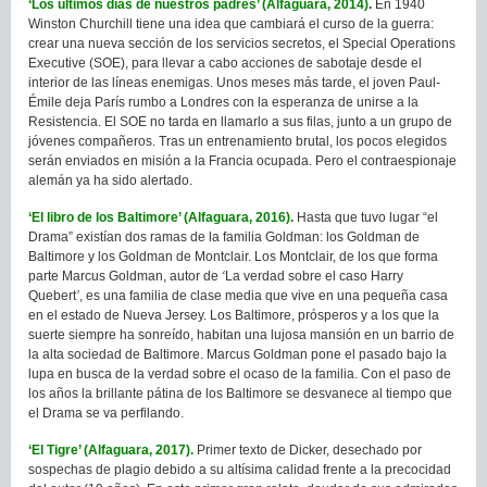
‘Los últimos días de nuestros padres’ (Alfaguara, 2014)
.
En 1940
Winston Churchill tiene una idea que cambiará el curso de la guerra:
crear una nueva sección de los servicios secretos, el Special Operations
Executive (SOE), para llevar a cabo acciones de sabotaje desde el
interior de las líneas enemigas. Unos meses más tarde, el joven Paul-
Émile deja París rumbo a Londres con la esperanza de unirse a la
Resistencia. El SOE no tarda en llamarlo a sus filas, junto a un grupo de
jóvenes compañeros. Tras un entrenamiento brutal, los pocos elegidos
serán enviados en misión a la Francia ocupada. Pero el contraespionaje
alemán ya ha sido alertado.
‘El libro de los Baltimore’ (Alfaguara, 2016).
Hasta que tuvo lugar “el
Drama” existían dos ramas de la familia Goldman: los Goldman de
Baltimore y los Goldman de Montclair. Los Montclair, de los que forma
parte Marcus Goldman, autor de
‘
La verdad sobre el caso Harry
Quebert
’
, es una familia de clase media que vive en una pequeña casa
en el estado de Nueva Jersey. Los Baltimore, prósperos y a los que la
suerte siempre ha sonreído, habitan una lujosa mansión en un barrio de
la alta sociedad de Baltimore. Marcus Goldman pone el pasado bajo la
lupa en busca de la verdad sobre el ocaso de la familia. Con el paso de
los años la brillante pátina de los Baltimore se desvanece al tiempo que
el Drama se va perfilando.
‘El Tigre’ (Alfaguara, 2017).
Primer texto de Dicker, desechado por
sospechas de plagio debido a su altísima calidad frente a la precocidad