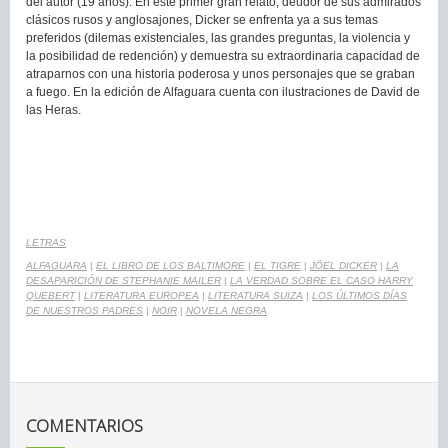
del autor (19 años). En este primer gran relato, deudor de sus admirados
clásicos rusos y anglosajones, Dicker se enfrenta ya a sus temas
preferidos (dilemas existenciales, las grandes preguntas, la violencia y
la posibilidad de redención) y demuestra su extraordinaria capacidad de
atraparnos con una historia poderosa y unos personajes que se graban
a fuego. En la edición de Alfaguara cuenta con ilustraciones de David de
las Heras.
LETRAS
ALFAGUARA
|
EL LIBRO DE LOS BALTIMORE
|
EL TIGRE
|
JÖEL DICKER
|
LA
DESAPARICIÓN DE STEPHANIE MAILER
|
LA VERDAD SOBRE EL CASO HARRY
QUEBERT
|
LITERATURA EUROPEA
|
LITERATURA SUIZA
|
LOS ÚLTIMOS DÍAS
DE NUESTROS PADRES
|
NOIR
|
NOVELA NEGRA
COMENTARIOS