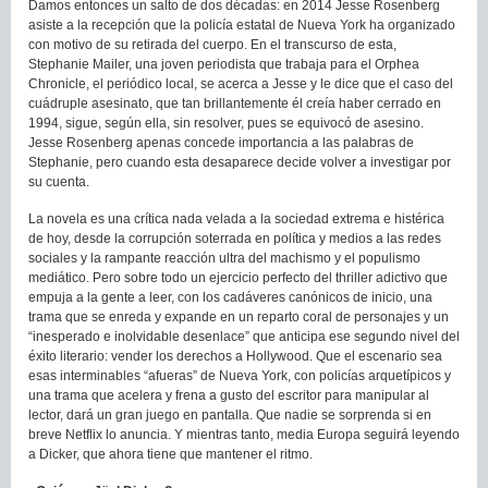
Damos entonces un salto de dos décadas: en 2014 Jesse Rosenberg
asiste a la recepción que la policía estatal de Nueva York ha organizado
con motivo de su retirada del cuerpo. En el transcurso de esta,
Stephanie Mailer, una joven periodista que trabaja para el Orphea
Chronicle, el periódico local, se acerca a Jesse y le dice que el caso del
cuádruple asesinato, que tan brillantemente él creía haber cerrado en
1994, sigue, según ella, sin resolver, pues se equivocó de asesino.
Jesse Rosenberg apenas concede importancia a las palabras de
Stephanie, pero cuando esta desaparece decide volver a investigar por
su cuenta.
La novela es una crítica nada velada a la sociedad extrema e histérica
de hoy, desde la corrupción soterrada en política y medios a las redes
sociales y la rampante reacción ultra del machismo y el populismo
mediático. Pero sobre todo un ejercicio perfecto del thriller adictivo que
empuja a la gente a leer, con los cadáveres canónicos de inicio, una
trama que se enreda y expande en un reparto coral de personajes y un
“inesperado e inolvidable desenlace” que anticipa ese segundo nivel del
éxito literario: vender los derechos a Hollywood. Que el escenario sea
esas interminables “afueras” de Nueva York, con policías arquetípicos y
una trama que acelera y frena a gusto del escritor para manipular al
lector, dará un gran juego en pantalla. Que nadie se sorprenda si en
breve Netflix lo anuncia. Y mientras tanto, media Europa seguirá leyendo
a Dicker, que ahora tiene que mantener el ritmo.