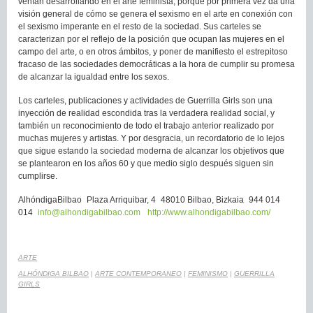
venían desarrollando en el arte feminista, porque por primera vez da una
visión general de cómo se genera el sexismo en el arte en conexión con
el sexismo imperante en el resto de la sociedad. Sus carteles se
caracterizan por el reflejo de la posición que ocupan las mujeres en el
campo del arte, o en otros ámbitos, y poner de manifiesto el estrepitoso
fracaso de las sociedades democráticas a la hora de cumplir su promesa
de alcanzar la igualdad entre los sexos.
Los carteles, publicaciones y actividades de Guerrilla Girls son una
inyección de realidad escondida tras la verdadera realidad social, y
también un reconocimiento de todo el trabajo anterior realizado por
muchas mujeres y artistas. Y por desgracia, un recordatorio de lo lejos
que sigue estando la sociedad moderna de alcanzar los objetivos que
se plantearon en los años 60 y que medio siglo después siguen sin
cumplirse.
AlhóndigaBilbao Plaza Arriquibar, 4 48010 Bilbao, Bizkaia 944 014
014
info@alhondigabilbao.com
http://www.alhondigabilbao.com/
ARTE
ALHÓNDIGA BILBAO
|
ARTE CONTEMPORANEO
|
FEMINISMO
|
GUERRILLA
GIRLS