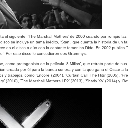
sta el siguiente, ‘The Marshall Mathers’ de 2000 cuando por rompió las
isco se incluye un tema inédito, ‘Stan’, que cuenta la historia de un 
ece en el disco a dúo con la cantante femenina Dido. En 2002 publica
Me’. Por este disco le concedieron dos Grammys.
 como protagonista de la película ‘8 Millas’, que retrata parte de sus
ción creada por él para la banda sonora y con la que gana el Oscar a l
os y trabajos, como ‘Encore’ (2004), ‘Curtain Call. The Hits’ (2005), ‘Pr
ery’ (2010), ‘The Marshall Mathers LP2’ (2013), ‘Shady XV’ (2014) y ‘Rev