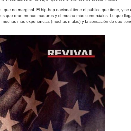
ue no marginal. El hip-hop nacional tiene el público que tiene, y se
bumes que eran menos maduros y sí mucho más comerciales. Lo que lleg
, muchas más experiencias (muchas malas) y la sensación de que tien