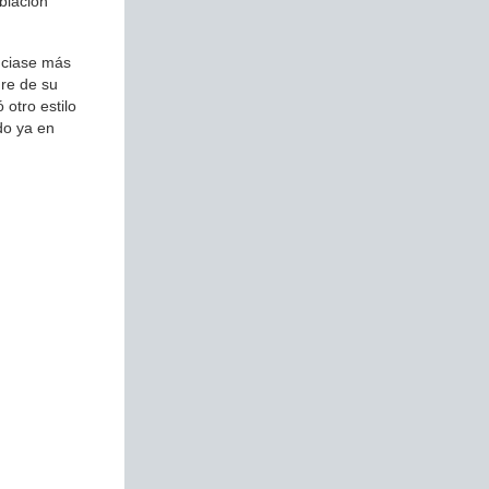
blación
enciase más
dre de su
 otro estilo
do ya en