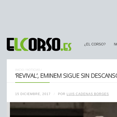
¿EL CORSO?
N
INICIO
/
NOTICIAS
/
‘REVIVAL’, EMINEM SIGUE SIN DESCANS
15 DICIEMBRE, 2017
/
POR
LUIS CADENAS BORGES