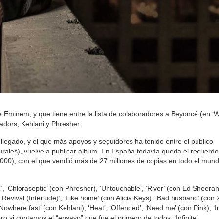
de Eminem, y que tiene entre la lista de colaboradores a Beyoncé (en ‘
adors, Kehlani y Phresher.
llegado, y el que más apoyos y seguidores ha tenido entre el público
urales), vuelve a publicar álbum. En España todavía queda el recuerdo
000), con el que vendió más de 27 millones de copias en todo el mund
’, ‘Chloraseptic’ (con Phresher), ‘Untouchable’, ‘River’ (con Ed Sheera
‘Revival (Interlude)’, ‘Like home’ (con Alicia Keys), ‘Bad husband’ (con 
owhere fast’ (con Kehlani), ‘Heat’, ‘Offended’, ‘Need me’ (con Pink), ‘I
ro si contamos el “ensayo” que fue el primero de todos, ‘Infinite’.