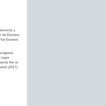
 barreras y
fan de Eminem
 ‘The Eminem
 orígenes
a mejor
esents the re-
ival’ (2017).