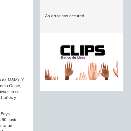
An error has occured.
ón de M&M). Y
Medio Oeste,
ivió con su
11 años y
 Boys.
 90, justo
 era un