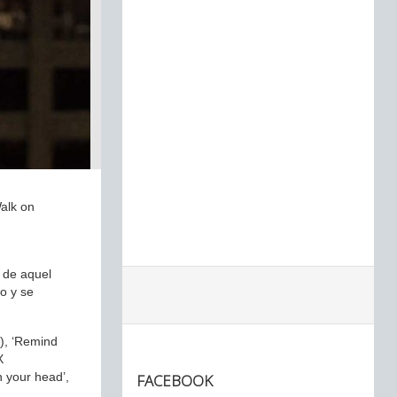
Walk on
 de aquel
o y se
n), ‘Remind
X
n your head’,
FACEBOOK