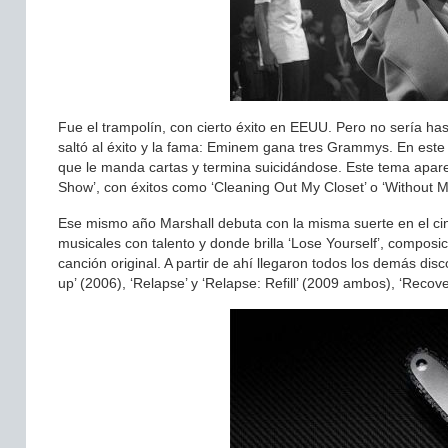
Fue el trampolín, con cierto éxito en EEUU. Pero no sería ha
saltó al éxito y la fama: Eminem gana tres Grammys. En este d
que le manda cartas y termina suicidándose. Este tema apar
Show’, con éxitos como ‘Cleaning Out My Closet’ o ‘Without 
Ese mismo año Marshall debuta con la misma suerte en el cine,
musicales con talento y donde brilla ‘Lose Yourself’, composi
canción original. A partir de ahí llegaron todos los demás disc
up’ (2006), ‘Relapse’ y ‘Relapse: Refill’ (2009 ambos), ‘Recov