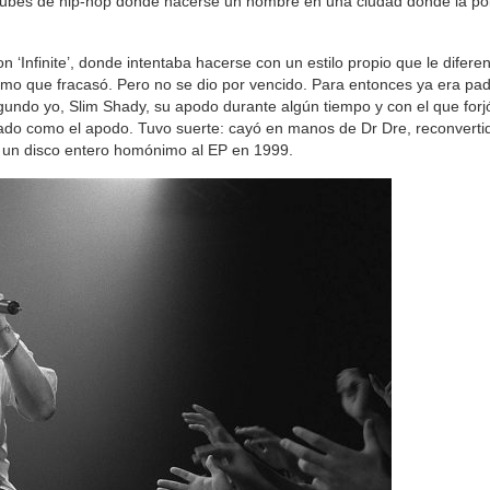
 clubes de hip-hop donde hacerse un nombre en una ciudad donde la po
 ‘Infinite’, donde intentaba hacerse con un estilo propio que le difer
demo que fracasó. Pero no se dio por vencido. Para entonces ya era pa
egundo yo, Slim Shady, su apodo durante algún tiempo y con el que forjó
ulado como el apodo. Tuvo suerte: cayó en manos de Dr Dre, reconverti
ar un disco entero homónimo al EP en 1999.