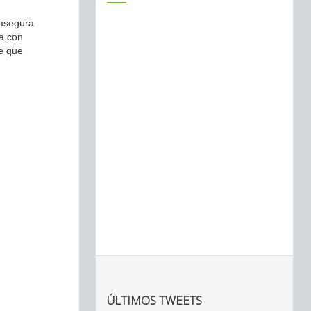
 asegura
a con
e que
ÚLTIMOS TWEETS