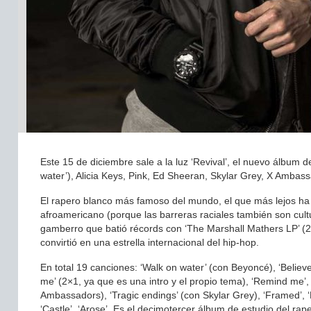
Este 15 de diciembre sale a la luz ‘Revival’, el nuevo álbum 
water’), Alicia Keys, Pink, Ed Sheeran, Skylar Grey, X Ambass
El rapero blanco más famoso del mundo, el que más lejos ha 
afroamericano (porque las barreras raciales también son cult
gamberro que batió récords con ‘The Marshall Mathers LP’ (2
convirtió en una estrella internacional del hip-hop.
En total 19 canciones: ‘Walk on water’ (con Beyoncé), ‘Believe
me’ (2×1, ya que es una intro y el propio tema), ‘Remind me’, 
Ambassadors), ‘Tragic endings’ (con Skylar Grey), ‘Framed’, ‘N
‘Castle’, ‘Arose’. Es el decimotercer álbum de estudio del rape