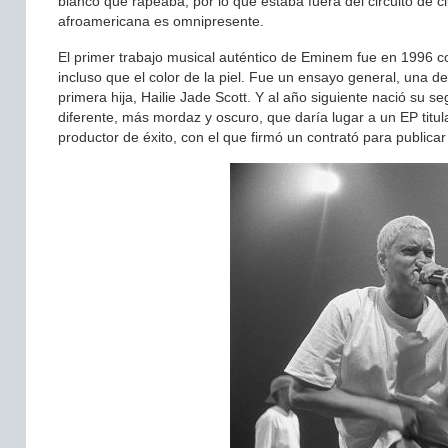
blanco que rapeaba, por lo que estaba fuera del circuito de
afroamericana es omnipresente.
El primer trabajo musical auténtico de Eminem fue en 1996 con
incluso que el color de la piel. Fue un ensayo general, una 
primera hija, Hailie Jade Scott. Y al año siguiente nació su s
diferente, más mordaz y oscuro, que daría lugar a un EP tit
productor de éxito, con el que firmó un contrató para public