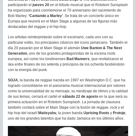
participarán el
jueves 20
en el tributo musical que el Rototom Sunsplash
ha organizado para conmemorar el 70 aniversario del nacimiento de
Bob Marley:
‘Cantando a Marley’
. Se trata de un concierto único en
Europa que reunirá en el Main Stage a algunas de las figuras más
destacadas del reggae y el hip-hop.
Los artistas reinterpretarán sobre el escenario, cada uno con su
particular estilo, los principales clásicos del icono jamaicano. También el
día 20 pasarán por el Main Stage el alemán
Uwe Banton & The Next
Generation
, uno de los grandes protagonistas de la escena roots
europea, así como los londinenses
Bad Manners
, que revitalizaron el
ska entre finales de los setenta y principios de los ochenta fundiéndolo
con la energía del punk.
SOJA
, la banda de reggae nacida en 1997 en Washington D.C. que ha
logrado consolidarse en el panorama musical internacional por valores
como la universalidad de su mensaje, su mestizaje de ritmos y la calidad
de sus temas, cerrará el cartel el
sábado 22 de agosto
en la que será su
primera actuación en el Rototom Sunsplash. La jornada de clausura
también contará sobre el Main Stage con la fusión de reggae, rock y el
hip hop del israelí
Matisyahu
, la joven banda
Uprising Roots
y
Protoje
,
uno de los grandes talentos que ha dado Jamaica en los últimos años.