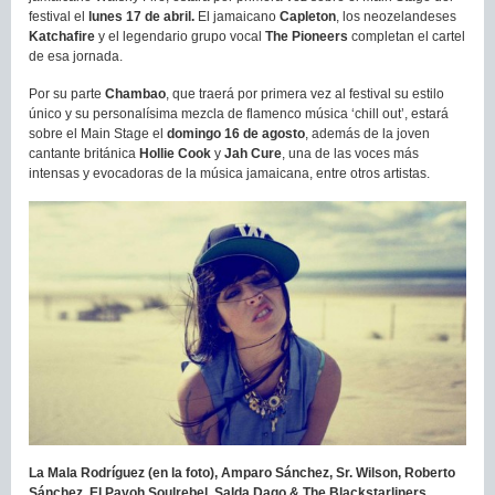
festival el
lunes 17 de abril.
El jamaicano
Capleton
, los neozelandeses
Katchafire
y el legendario grupo vocal
The Pioneers
completan el cartel
de esa jornada.
Por su parte
Chambao
, que traerá por primera vez al festival su estilo
único y su personalísima mezcla de flamenco música ‘chill out’, estará
sobre el Main Stage el
domingo 16 de agosto
, además de la joven
cantante británica
Hollie Cook
y
Jah Cure
, una de las voces más
intensas y evocadoras de la música jamaicana, entre otros artistas.
La Mala Rodríguez (en la foto), Amparo Sánchez, Sr. Wilson, Roberto
Sánchez, El Payoh Soulrebel, Salda Dago & The Blackstarliners