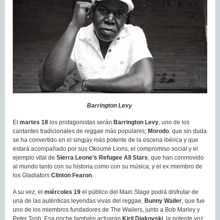
Barrington Levy
El
martes 18
los protagonistas serán
Barrington Levy
, uno de los
cantantes tradicionales de reggae más populares;
Morodo
, que sin duda
se ha convertido en el singjay más potente de la escena ibérica y que
estará acompañado por sus Okoumé Lions; el compromiso social y el
ejemplo vital de
Sierra Leone’s Refugee All Stars
, que han conmovido
al mundo tanto con su historia como con su música; y el ex miembro de
los Gladiators
Clinton Fearon
.
A su vez, el
miércoles 19
el público del Main Stage podrá disfrutar de
una de las auténticas leyendas vivas del reggae,
Bunny Wailer
, que fue
uno de los miembros fundadores de The Wailers, junto a Bob Marley y
Peter Tosh. Esa noche también actuarán
Kiril Djakovski
, la potente voz