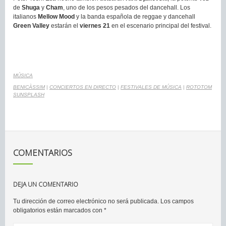
de
Shuga
y
Cham
, uno de los pesos pesados del dancehall. Los
italianos
Mellow Mood
y la banda española de reggae y dancehall
Green Valley
estarán el
viernes 21
en el escenario principal del festival.
MÚSICA
BENICÀSSIM
|
CONCIERTOS EN DIRECTO
|
FESTIVALES DE MÚSICA
|
ROTOTOM
SUNSPLASH
COMENTARIOS
DEJA UN COMENTARIO
Tu dirección de correo electrónico no será publicada.
Los campos
obligatorios están marcados con
*