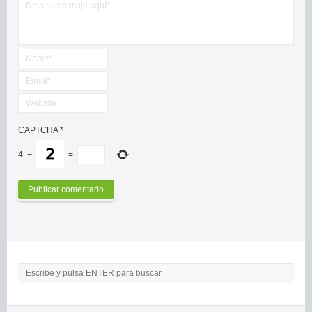
CAPTCHA
*
4
−
=