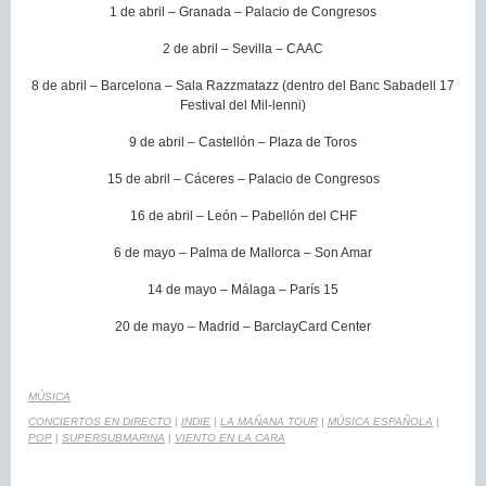
1 de abril – Granada – Palacio de Congresos
2 de abril – Sevilla – CAAC
8 de abril – Barcelona – Sala Razzmatazz (dentro del Banc Sabadell 17
Festival del Mil-lenni)
9 de abril – Castellón – Plaza de Toros
15 de abril – Cáceres – Palacio de Congresos
16 de abril – León – Pabellón del CHF
6 de mayo – Palma de Mallorca – Son Amar
14 de mayo – Málaga – París 15
20 de mayo – Madrid – BarclayCard Center
MÚSICA
CONCIERTOS EN DIRECTO
|
INDIE
|
LA MAÑANA TOUR
|
MÚSICA ESPAÑOLA
|
POP
|
SUPERSUBMARINA
|
VIENTO EN LA CARA