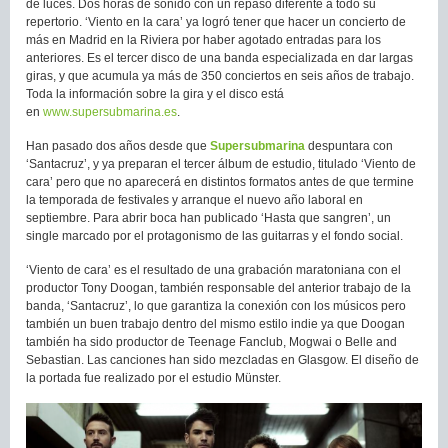
de luces. Dos horas de sonido con un repaso diferente a todo su
repertorio. ‘Viento en la cara’ ya logró tener que hacer un concierto de
más en Madrid en la Riviera por haber agotado entradas para los
anteriores. Es el tercer disco de una banda especializada en dar largas
giras, y que acumula ya más de 350 conciertos en seis años de trabajo.
Toda la información sobre la gira y el disco está
en
www.supersubmarina.es
.
Han pasado dos años desde que
Supersubmarina
despuntara con
‘Santacruz’, y ya preparan el tercer álbum de estudio, titulado ‘Viento de
cara’ pero que no aparecerá en distintos formatos antes de que termine
la temporada de festivales y arranque el nuevo año laboral en
septiembre. Para abrir boca han publicado ‘Hasta que sangren’, un
single marcado por el protagonismo de las guitarras y el fondo social.
‘Viento de cara’ es el resultado de una grabación maratoniana con el
productor Tony Doogan, también responsable del anterior trabajo de la
banda, ‘Santacruz’, lo que garantiza la conexión con los músicos pero
también un buen trabajo dentro del mismo estilo indie ya que Doogan
también ha sido productor de Teenage Fanclub, Mogwai o Belle and
Sebastian. Las canciones han sido mezcladas en Glasgow. El diseño de
la portada fue realizado por el estudio Münster.