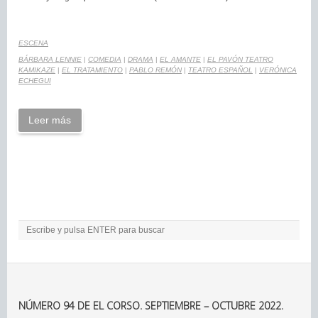
ESCENA
BÁRBARA LENNIE
|
COMEDIA
|
DRAMA
|
EL AMANTE
|
EL PAVÓN TEATRO
KAMIKAZE
|
EL TRATAMIENTO
|
PABLO REMÓN
|
TEATRO ESPAÑOL
|
VERÓNICA
ECHEGUI
Leer más
NÚMERO 94 DE EL CORSO. SEPTIEMBRE – OCTUBRE 2022.