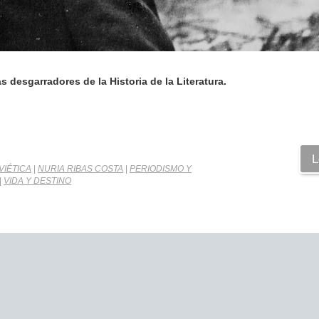
 desgarradores de la Historia de la Literatura.
L
VIÉTICA
|
NURIA RIBAS COSTA
|
PERIODISMO Y
|
VIDA Y DESTINO