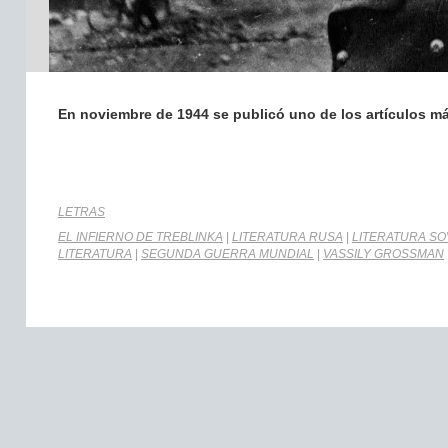
En noviembre de 1944 se publicó uno de los artículos más
LETRAS
EL INFIERNO DE TREBLINKA
|
LITERATURA RUSA
|
LITERATURA SO
LITERATURA
|
SEGUNDA GUERRA MUNDIAL
|
VASSILY GROSSMAN