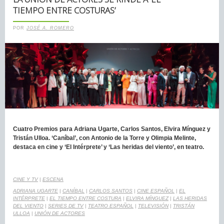
TIEMPO ENTRE COSTURAS’
POR
JOSÉ A. ROMERO
Cuatro Premios para Adriana Ugarte, Carlos Santos, Elvira Mínguez y
Tristán Ulloa. ‘Caníbal’, con Antonio de la Torre y Olimpia Melinte,
destaca en cine y ‘El Intérprete’ y ‘Las heridas del viento’, en teatro.
CINE Y TV
|
ESCENA
ADRIANA UGARTE
|
CANÍBAL
|
CARLOS SANTOS
|
CINE ESPAÑOL
|
EL
INTÉRPRETE
|
EL TIEMPO ENTRE COSTURA
|
ELVIRA MÍNGUEZ
|
LAS HERIDAS
DEL VIENTO
|
SERIES DE TV
|
TEATRO ESPAÑOL
|
TELEVISIÓN
|
TRISTÁN
ULLOA
|
UNIÓN DE ACTORES