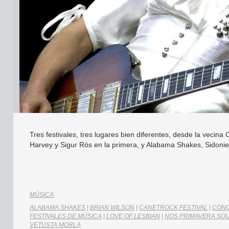
Tres festivales, tres lugares bien diferentes, desde la veci
Harvey y Sigur Rós en la primera, y Alabama Shakes, Sidonie 
MÚSICA
ALABAMA SHAKES
|
BRIAN WILSON
|
CANETROCK FESTIVAL
|
CONC
FESTIVALES DE MÚSICA
|
LOVE OF LESBIAN
|
NOS PRIMAVERA SO
VETUSTA MORLA