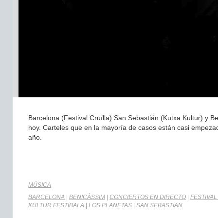
Barcelona (Festival Cruïlla) San Sebastián (Kutxa Kultur) y 
hoy. Carteles que en la mayoría de casos están casi empezad
año.
MÚSICA
BARCELONA
|
BENICÀSSIM
|
CONCIERTOS EN DIRECTO
|
FESTIVAL
KULTUR FESTIBALA
|
LOS PLANETAS
|
SAN SEBASTIAN