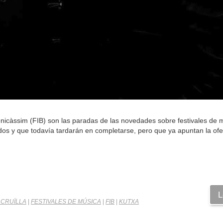
Benicàssim (FIB) son las paradas de las novedades sobre festivales de 
os y que todavía tardarán en completarse, pero que ya apuntan la ofe
L
 CRUÏLLA
|
FESTIVALES DE MÚSICA
|
FIB
|
KUTXA