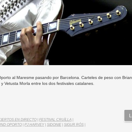
na Oporto al Maresme pasando por Barcelona. Carteles de peso con Brian
y Vetusta Morla entre los dos festivales catalanes.
L
IERTOS EN DIRECTO
|
FESTIVAL CRUÏLLA
|
UND OPORTO
|
PJ HARVEY
|
SIDONIE
|
SIGUR RÓS
|