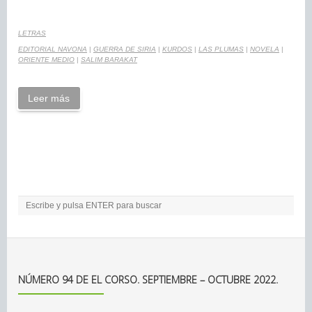
LETRAS
EDITORIAL NAVONA
|
GUERRA DE SIRIA
|
KURDOS
|
LAS PLUMAS
|
NOVELA
|
ORIENTE MEDIO
|
SALIM BARAKAT
Leer más
NÚMERO 94 DE EL CORSO. SEPTIEMBRE – OCTUBRE 2022.