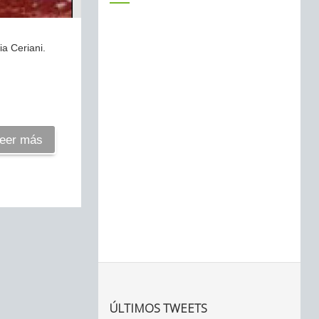
ia Ceriani.
eer más
ÚLTIMOS TWEETS