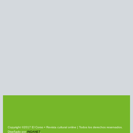
Copyright ©2017 El Corso • Revista cultural online | Todos los derechos reservados.
Diseñado por
INQANET
.