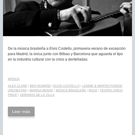
De la música brasileña a Elvis Costello, primavera-verano de excepción
para Madrid, la única junto con Bilbao y Barcelona que aguanta el tipo
en la industria cultural con la crisis a dentelladas.
MÚSICA
ALEX CLARE
|
BEN HOWARD
|
ELVIS COSTELLO
|
LENINE & MARTIN FONDSE
ORCHESTRA
|
MARISA MONTE
|
MÚSICA BRASILEÑA
|
ROCK
|
TEATRO CIRCO
PRICE
|
VERANOS DE LA VILLA
Leer más