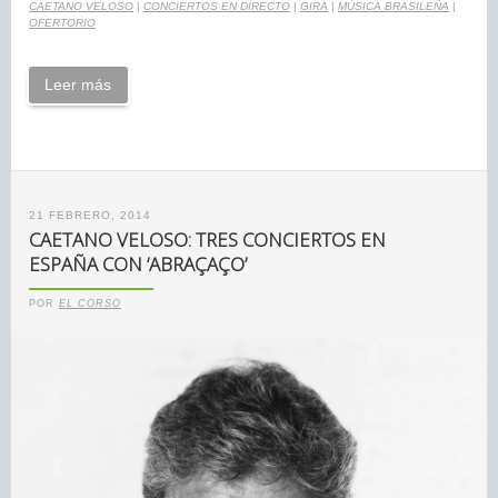
CAETANO VELOSO
|
CONCIERTOS EN DIRECTO
|
GIRA
|
MÚSICA BRASILEÑA
|
OFERTORIO
Leer más
21 FEBRERO, 2014
CAETANO VELOSO: TRES CONCIERTOS EN
ESPAÑA CON ‘ABRAÇAÇO’
POR
EL CORSO