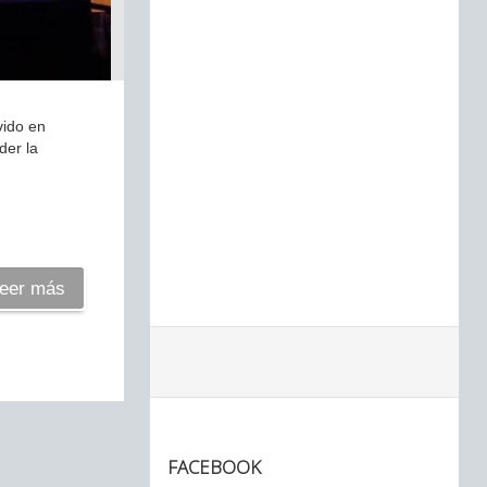
vido en
der la
eer más
FACEBOOK