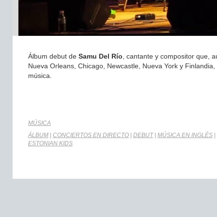
Álbum debut de
Samu Del Río
, cantante y compositor que, a
Nueva Orleans, Chicago, Newcastle, Nueva York y Finlandia, 
música.
MÚSICA
ÁLBUM
|
CONCIERTOS EN DIRECTO
|
DEBUT
|
MÚSICA EN INGLÉS
|
ESTONIAN KIDS