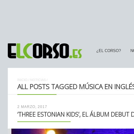
¿EL CORSO?
N
INICIO
/
NOTICIAS
/
ALL POSTS TAGGED MÚSICA EN INGLÉ
2 MARZO, 2017
‘THREE ESTONIAN KIDS’, EL ÁLBUM DEBUT 