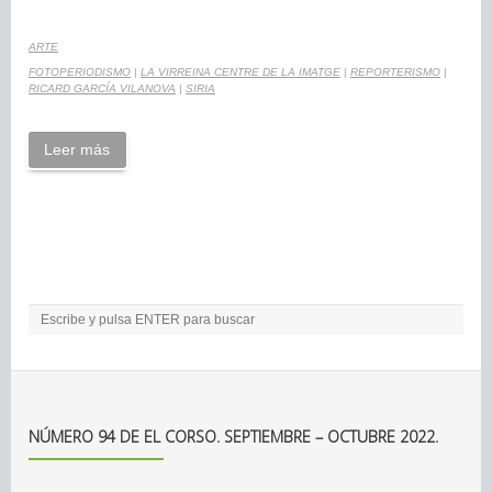
ARTE
FOTOPERIODISMO
|
LA VIRREINA CENTRE DE LA IMATGE
|
REPORTERISMO
|
RICARD GARCÍA VILANOVA
|
SIRIA
Leer más
NÚMERO 94 DE EL CORSO. SEPTIEMBRE – OCTUBRE 2022.