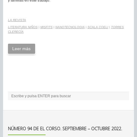
y familias en este trabajo.
LA REVISTA
LITERATURA NIÑOS
|
MISFITS
|
NANOTECNOLOGIA
|
SCALA COELI
|
TORRES
CLERECÍA
Leer más
NÚMERO 94 DE EL CORSO. SEPTIEMBRE – OCTUBRE 2022.