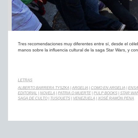
Tres recomendaciones muy diferentes entre sí, desde el céleb
manos sobre la influencia cultural de la saga Star Wars, y co
LETRAS
ALBERTO BARRERA TYSZKA
|
ARGELIA
|
COMO EN ARGELIA
|
ENS
EDITORIAL
|
NOVELA
|
PATRIA O MUERTE
|
PULP BOOKS
|
STAR WA
SAGA DE CULTO
|
TUSQUETS
|
VENEZUELA
|
XOSÉ RAMÓN PENA