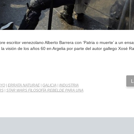
re escritor venezolano Alberto Barrera con ‘Patria o muerte’ a un ensa
n la visión de los años 60 en Argelia por parte del autor gallego Xosé
L
AYO
|
ERRATA NATURAE
|
GALICIA
|
INDUSTRIA
RS
|
STAR WARS FILOSOFÍA REBELDE PARA UNA