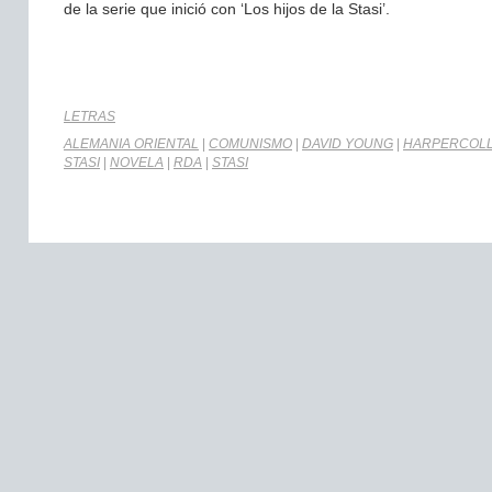
de la serie que inició con ‘Los hijos de la Stasi’.
LETRAS
ALEMANIA ORIENTAL
|
COMUNISMO
|
DAVID YOUNG
|
HARPERCOLLI
STASI
|
NOVELA
|
RDA
|
STASI