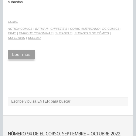
subastas.
CÓMIC
ACTION COMICS
|
BATMAN
|
CHRISTIE'S
|
CÓMIC AMERICANO
|
DC COMICS
|
EBAY
|
ENRIQUE COROMINAS
|
SUBASTAS
|
SUBASTAS DE CÓMICS
|
SUPERMAN
|
UDERZO
Leer más
NÚMERO 94 DE EL CORSO. SEPTIEMBRE – OCTUBRE 2022.