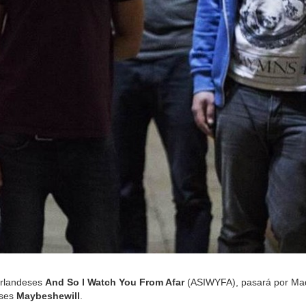
 irlandeses
And So I Watch You From Afar
(ASIWYFA), pasará por Mad
eses
Maybeshewill
.