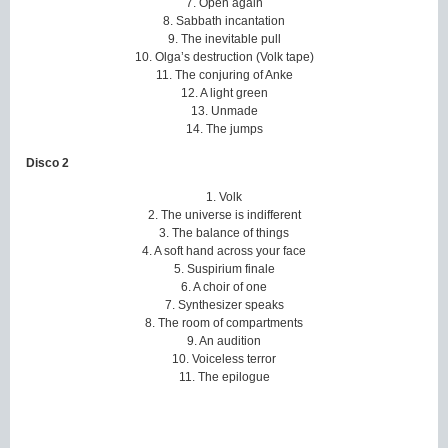
7. Open again
8. Sabbath incantation
9. The inevitable pull
10. Olga’s destruction (Volk tape)
11. The conjuring of Anke
12. A light green
13. Unmade
14. The jumps
Disco 2
1. Volk
2. The universe is indifferent
3. The balance of things
4. A soft hand across your face
5. Suspirium finale
6. A choir of one
7. Synthesizer speaks
8. The room of compartments
9. An audition
10. Voiceless terror
11. The epilogue