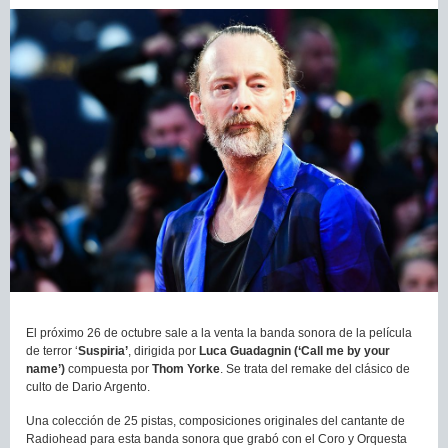
El próximo 26 de octubre sale a la venta la banda sonora de la película
de terror ‘
Suspiria
’
, dirigida por
Luca Guadagnin (‘Call me by your
name’)
compuesta por
Thom Yorke
. Se trata del remake del clásico de
culto de Dario Argento.
Una colección de 25 pistas, composiciones originales del cantante de
Radiohead para esta banda sonora que grabó con el Coro y Orquesta