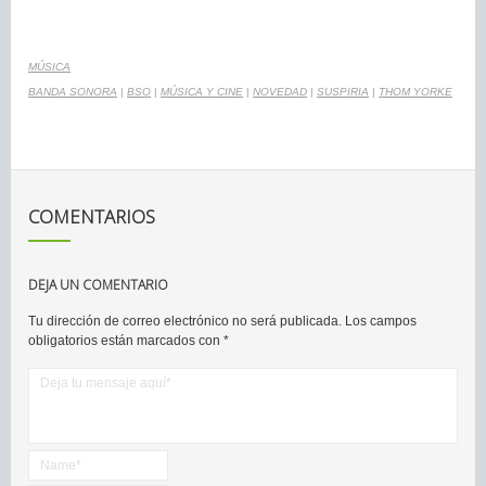
MÚSICA
BANDA SONORA
|
BSO
|
MÚSICA Y CINE
|
NOVEDAD
|
SUSPIRIA
|
THOM YORKE
COMENTARIOS
DEJA UN COMENTARIO
Tu dirección de correo electrónico no será publicada.
Los campos
obligatorios están marcados con
*