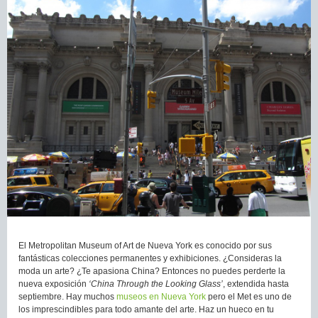
El Metropolitan Museum of Art de Nueva York es conocido por sus
fantásticas colecciones permanentes y exhibiciones. ¿Consideras la
moda un arte? ¿Te apasiona China? Entonces no puedes perderte la
nueva exposición
‘China Through the Looking Glass’
, extendida hasta
septiembre. Hay muchos
museos en Nueva York
pero el Met es uno de
los imprescindibles para todo amante del arte. Haz un hueco en tu