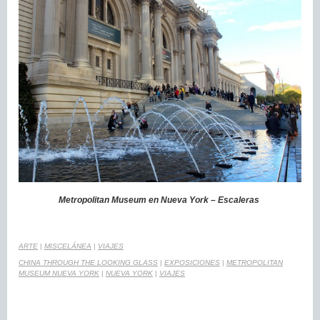
Metropolitan Museum en Nueva York – Escaleras
ARTE
|
MISCELÁNEA
|
VIAJES
CHINA THROUGH THE LOOKING GLASS
|
EXPOSICIONES
|
METROPOLITAN
MUSEUM NUEVA YORK
|
NUEVA YORK
|
VIAJES