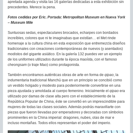
apretada agenda y visita las 16 galerías dedicadas a esta exhibición sin
precedentes. Merece la pena.
Fotos cedidas por Eric. Portada: Metropolitan Museum en Nueva York
– Museum Mile
Suntuosas sedas, espectaculares brocados, echarpes con bordados
increíbles, colores que ni te imaginabas que existían… el Met rinde
homenaje a la cultura china en esta exposición que entremezcla diseños
tradicionales con creaciones contemporáneas de nuevos (y asentados)
modistos del gigante asiático. En la galería 132 puedes ver un ejemplo
de los uniformes utilizados durante la época maoísta, con el famoso
cheongsam
(o traje Mao) como protagonista.
También encontramos auténticas obras de arte en forma de
qipao
, la
indumentaria tradicional Manchú que en un principio se concibió como
un vestido holgado y modesto para posteriormente convertirse en una
pieza ajustada y amoldada al cuerpo femenino. Inicialmente el
qipao
era
utilizado por damas de clase alta pero con el establecimiento de la
República Popular de China, éste se convirtió en un imprescindible para
mujeres de todas las clases sociales. Además podrás maravillarte con
piezas que fueron llevadas por emperadores y decoradas con símbolos
prominentes en la China imperial: dragones, nubes, olas de mar e
incluso montañas. Todos ellos representan el poder del imperio.