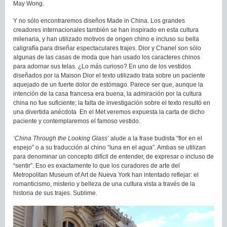
May Wong.
Y no sólo encontraremos diseños Made in China. Los grandes
creadores internacionales también se han inspirado en esta cultura
milenaria, y han utilizado motivos de origen chino e incluso su bella
caligrafía para diseñar espectaculares trajes. Dior y Chanel son sólo
algunas de las casas de moda que han usado los caracteres chinos
para adornar sus telas. ¿Lo más curioso? En uno de los vestidos
diseñados por la Maison Dior el texto utilizado trata sobre un paciente
aquejado de un fuerte dolor de estómago. Parece ser que, aunque la
intención de la casa francesa era buena, la admiración por la cultura
china no fue suficiente; la falta de investigación sobre el texto resultó en
una divertida anécdota En el Met veremos expuesta la carta de dicho
paciente y contemplaremos el famoso vestido.
‘China Through the Looking Glass’
alude a la frase budista “flor en el
espejo” o a su traducción al chino “luna en el agua”. Ambas se utilizan
para denominar un concepto difícil de entender, de expresar o incluso de
“sentir”. Eso es exactamente lo que los curadores de arte del
Metropolitan Museum of Art de Nueva York han intentado reflejar: el
romanticismo, misterio y belleza de una cultura vista a través de la
historia de sus trajes. Sublime.