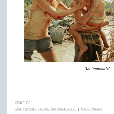
‘Lo imposible’
CINE Y TV
CINE ESPAÑOL
|
INDUSTRIA AUDIOVISUAL
|
RECAUDACIÓN