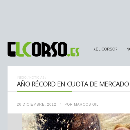
¿EL CORSO?
N
INICIO
/
NOTICIAS
/
AÑO RÉCORD EN CUOTA DE MERCADO 
26 DICIEMBRE, 2012
/
POR
MARCOS GIL