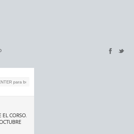
O
 EL CORSO.
 OCTUBRE