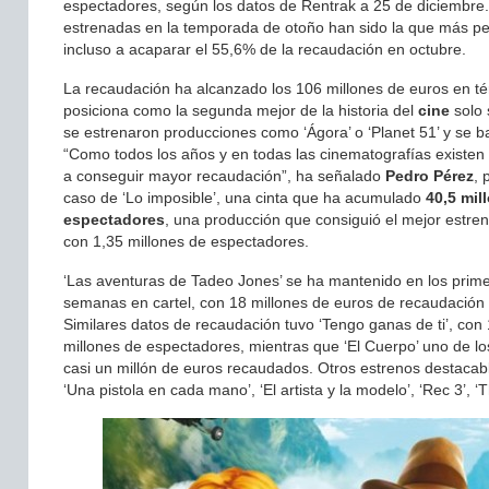
espectadores, según los datos de Rentrak a 25 de diciembre
estrenadas en la temporada de otoño han sido la que más pes
incluso a acaparar el 55,6% de la recaudación en octubre.
La recaudación ha alcanzado los 106 millones de euros en té
posiciona como la segunda mejor de la historia del
cine
solo 
se estrenaron producciones como ‘Ágora’ o ‘Planet 51’ y se b
“Como todos los años y en todas las cinematografías existen
a conseguir mayor recaudación”, ha señalado
Pedro Pérez
, 
caso de ‘Lo imposible’, una cinta que ha acumulado
40,5 mil
espectadores
, una producción que consiguió el mejor estreno
con 1,35 millones de espectadores.
‘Las aventuras de Tadeo Jones’ se ha mantenido en los primer
semanas en cartel, con 18 millones de euros de recaudación 
Similares datos de recaudación tuvo ‘Tengo ganas de ti’, con
millones de espectadores, mientras que ‘El Cuerpo’ uno de lo
casi un millón de euros recaudados. Otros estrenos destacab
‘Una pistola en cada mano’, ‘El artista y la modelo’, ‘Rec 3’, ‘