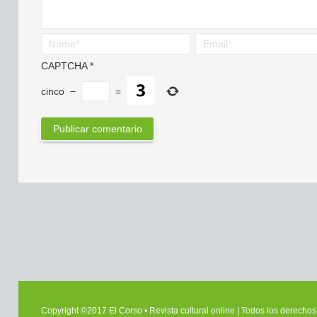
CAPTCHA
*
cinco
−
=
Copyright ©2017 El Corso • Revista cultural online | Todos los derech