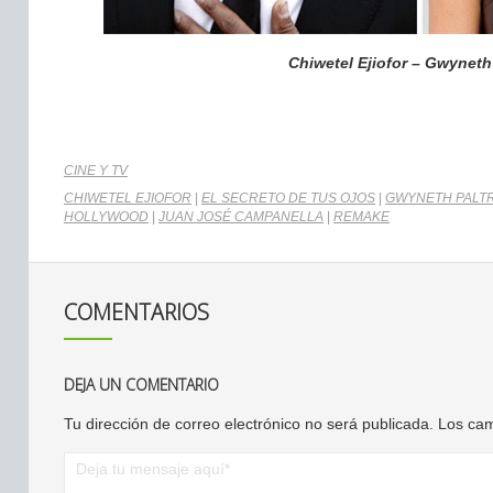
Chiwetel Ejiofor – Gwyneth
CINE Y TV
CHIWETEL EJIOFOR
|
EL SECRETO DE TUS OJOS
|
GWYNETH PALT
HOLLYWOOD
|
JUAN JOSÉ CAMPANELLA
|
REMAKE
COMENTARIOS
DEJA UN COMENTARIO
Tu dirección de correo electrónico no será publicada.
Los cam