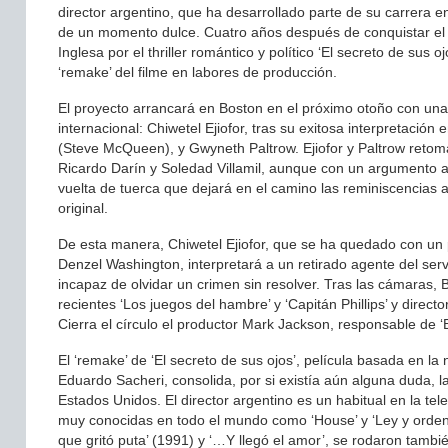
director argentino, que ha desarrollado parte de su carrera en
de un momento dulce. Cuatro años después de conquistar el 
Inglesa por el thriller romántico y político ‘El secreto de sus
‘remake’ del filme en labores de producción.
El proyecto arrancará en Boston en el próximo otoño con una 
internacional: Chiwetel Ejiofor, tras su exitosa interpretación 
(Steve McQueen), y Gwyneth Paltrow. Ejiofor y Paltrow retom
Ricardo Darín y Soledad Villamil, aunque con un argumento
vuelta de tuerca que dejará en el camino las reminiscencias a 
original.
De esta manera, Chiwetel Ejiofor, que se ha quedado con un p
Denzel Washington, interpretará a un retirado agente del servic
incapaz de olvidar un crimen sin resolver. Tras las cámaras, B
recientes ‘Los juegos del hambre’ y ‘Capitán Phillips’ y director
Cierra el círculo el productor Mark Jackson, responsable de ‘
El ‘remake’ de ‘El secreto de sus ojos’, película basada en la
Eduardo Sacheri, consolida, por si existía aún alguna duda,
Estados Unidos. El director argentino es un habitual en la tele
muy conocidas en todo el mundo como ‘House’ y ‘Ley y orden’.
que gritó puta’ (1991) y ‘…Y llegó el amor’, se rodaron tamb