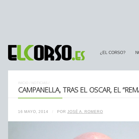
¿EL CORSO?
N
INICIO
/
NOTICIAS
/
CAMPANELLA, TRAS EL OSCAR, EL “REM
16 MAYO, 2014
/
POR
JOSÉ A. ROMERO