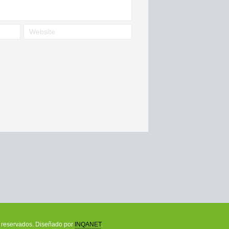
os reservados. Diseñado por
INQANET
.