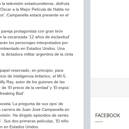
 la televisión estadounidense, disfruta
Oscar a la Mejor Película de Habla no
 ojos’, Campanella estará presente en el
pareja protagonista con gran tirón
en la oscarizada ‘12 años de esclavitud’
arán los personajes interpretados por
 ambientado en Estados Unidos. Una
la dictadura militar argentina de la cinta
apel reservado, en principio, para
io de inteligencia británico, el MI-5,
illy Ray, autor de los guiones de las
 de ‘El precio de la verdad’ y ‘El espía’.
Breaking Bad’.
 novela ‘La pregunta de sus ojos’ de
 la carrera de Juan José Campanella en
FACEBOOK
visión. Ha dirigido episodios de series
 Sus dos primeras películas, ‘El niño
ién en Estados Unidos.