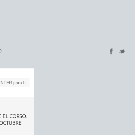
O
 EL CORSO.
 OCTUBRE