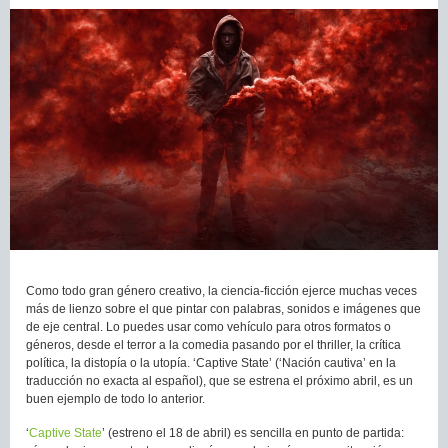
Como todo gran género creativo, la ciencia-ficción ejerce muchas veces
más de lienzo sobre el que pintar con palabras, sonidos e imágenes que
de eje central. Lo puedes usar como vehículo para otros formatos o
géneros, desde el terror a la comedia pasando por el thriller, la crítica
política, la distopía o la utopía. ‘Captive State’ (‘Nación cautiva’ en la
traducción no exacta al español), que se estrena el próximo abril, es un
buen ejemplo de todo lo anterior.
‘
Captive State
’ (estreno el 18 de abril) es sencilla en punto de partida: