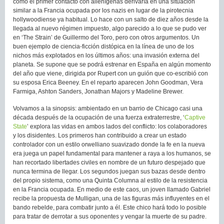
cómo el primer contacto con alienígenas derivaría en una situación
similar a la Francia ocupada por los nazis en lugar de la pirotecnia
hollywoodiense ya habitual. Lo hace con un salto de diez años desde la
llegada al nuevo régimen impuesto, algo parecido a lo que se pudo ver
en ‘The Strain’ de Guillermo del Toro, pero con otros argumentos. Un
buen ejemplo de ciencia-ficción distópica en la línea de uno de los
nichos más explotados en los últimos años: una invasión externa del
planeta. Se supone que se podrá estrenar en España en algún momento
del año que viene, dirigida por Rupert con un guión que co-escribió con
su esposa Erica Beeney. En el reparto aparecen John Goodman, Vera
Farmiga, Ashton Sanders, Jonathan Majors y Madeline Brewer.
Volvamos a la sinopsis: ambientado en un barrio de Chicago casi una
década después de la ocupación de una fuerza extraterrestre, ‘
Captive
State
’
explora las vidas en ambos lados del conflicto: los colaboradores
y los disidentes. Los primeros han contribuido a crear un estado
controlador con un estilo orwelliano suavizado donde la fe en la nueva
era juega un papel fundamental para mantener a raya a los humanos, se
han recortado libertades civiles en nombre de un futuro despejado que
nunca termina de llegar. Los segundos juegan sus bazas desde dentro
del propio sistema, como una Quinta Columna al estilo de la resistencia
en la Francia ocupada. En medio de este caos, un joven llamado Gabriel
recibe la propuesta de Mulligan, una de las figuras más influyentes en el
bando rebelde, para combatir junto a él. Este chico hará todo lo posible
para tratar de derrotar a sus oponentes y vengar la muerte de su padre.