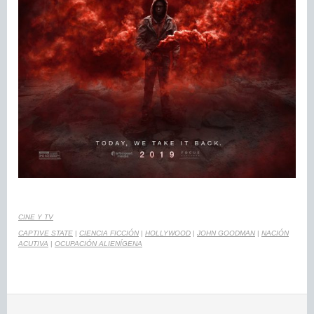
CINE Y TV
CAPTIVE STATE
|
CIENCIA FICCIÓN
|
HOLLYWOOD
|
JOHN GOODMAN
|
NACIÓN
ACUTIVA
|
OCUPACIÓN ALIENÍGENA