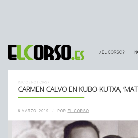
¿EL CORSO?
N
INICIO
/
NOTICIAS
/
CARMEN CALVO EN KUBO-KUTXA, ‘MATA
6 MARZO, 2019
/
POR
EL CORSO