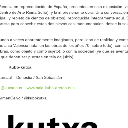
Venecia en representación de España, presentes en esta exposición: ve
entro de Arte Reina Sofía), y la impresionante obra ‘Una conversación
cipal, y repleto de cientos de objetos), reproducida íntegramente aquí. 
artista para concebir estas dos piezas casi monumentales, desde la so
mundo a veces aparentemente imaginario, pero lleno de realidad y com
cas a su Valencia natal en las obras de los años 70, sobre todo), con la
bras, como objeto y como sujeto), o con la sociedad (ya que se aventu
 que deben ser puestas en tela de juicio).
Kubo-kutxa
Kursaal – Donostia / San Sebastián
o@kutxa.eus
–
www.sala-kubo-aretoa.eus
rmenCalvo / @kubokutxa