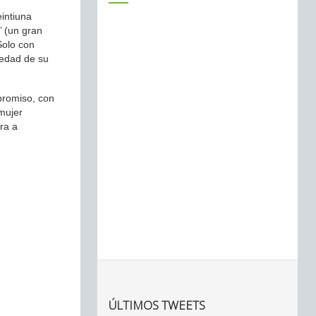
intiuna
’ (un gran
Solo con
ledad de su
promiso, con
 mujer
ra a
ÚLTIMOS TWEETS