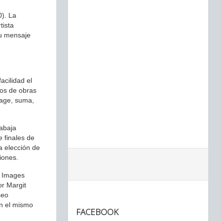
0). La
tista
su mensaje
acilidad el
ros de obras
lage, suma,
rabaja
e finales de
a elección de
iones.
w Images
r Margit
seo
en el mismo
FACEBOOK