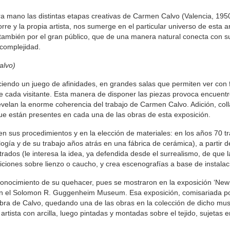
a mano las distintas etapas creativas de Carmen Calvo (Valencia, 195
rre y la propia artista, nos sumerge en el particular universo de esta ar
 también por el gran público, que de una manera natural conecta con 
complejidad.
alvo)
iendo un juego de afinidades, en grandes salas que permiten ver con f
 de cada visitante. Esta manera de disponer las piezas provoca encuent
revelan la enorme coherencia del trabajo de Carmen Calvo. Adición, col
 que están presentes en cada una de las obras de esta exposición.
en sus procedimientos y en la elección de materiales: en los años 70 t
ogía y de su trabajo años atrás en una fábrica de cerámica), a partir d
rados (le interesa la idea, ya defendida desde el surrealismo, de que l
iciones sobre lienzo o caucho, y crea escenografías a base de instalac
reconocimiento de su quehacer, pues se mostraron en la exposición ‘Ne
 en el Solomon R. Guggenheim Museum. Esa exposición, comisariada po
 obra de Calvo, quedando una de las obras en la colección de dicho mu
tista con arcilla, luego pintadas y montadas sobre el tejido, sujetas 