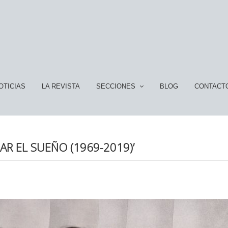
OTICIAS
LA REVISTA
SECCIONES
BLOG
CONTACT
R EL SUEÑO (1969-2019)’