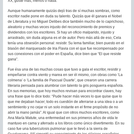
XX, guste más, menos o nada.
Aunque humanamente quizás dejó tras de sí muchas sombras, como
escritor nadie pone en duda su talento. Quizás que él ganara el Nobel
de Literatura y no Miguel Delibes dice también mucho de lo caprichoso,
aleatorio y muchas veces injusto del reconocimiento de premios y
dividendos con los escritores. Si hay un oficio malparido, injusto y
arrastrado, sin duda alguna es el de autor. Pero más allá de eso, Cela
tenía una obsesión personal: resistir. Su lema familiar, bien puesto en el
blasón del marquesado de Iria Flavia con el que fue recompensado por
sus conexiones con el poder en España, dice bien que “El que resiste
gana”.
Fue ésa una de las muchas cosas que tuvo a gala el escritor, resistir y
empeñarse contra viento y marea en ser él mismo, con obras como ‘La
colmena’ o ‘La familia de Pascual Duarte’, que crearon una carrera
literaria pensada para alumbrar con talento la gris posguerra española.
En sus memorias, que hoy muchos revisan para encontrar claves, hay
una frase que lo dice todo: “Pude hacer más veces lo que quise que lo
que me dejaban hacer; todo es cuestión de aferrarse a una idea o a un
sentimiento y no cejar ni un solo instante en el firme propósito de no
abrir la mano jamás”. Al igual que con otros muchos escritores, como
Ana María Matute, una enfermedad en sus primeros años de vida le
mantuvo en cama y aferrado a los libros como único divertimento. En su
caso fue una tuberculosis pulmonar que le llevó a la sierra de