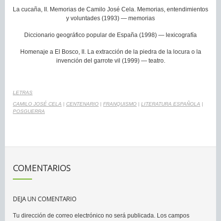
La cucaña, II. Memorias de Camilo José Cela. Memorias, entendimientos
y voluntades (1993) — memorias
Diccionario geográfico popular de España (1998) — lexicografía
Homenaje a El Bosco, II. La extracción de la piedra de la locura o la
invención del garrote vil (1999) — teatro.
LETRAS
CAMILO JOSÉ CELA
|
CENTENARIO
|
FRANQUISMO
|
LITERATURA ESPAÑOLA
|
POSGUERRA
COMENTARIOS
DEJA UN COMENTARIO
Tu dirección de correo electrónico no será publicada.
Los campos