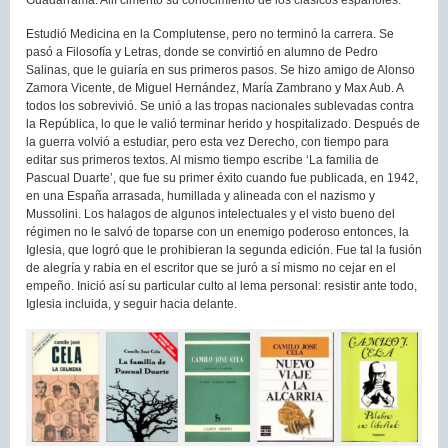
Guadarrama. Allí cimentó su conocimiento de los clásicos españoles.
Estudió Medicina en la Complutense, pero no terminó la carrera. Se
pasó a Filosofía y Letras, donde se convirtió en alumno de Pedro
Salinas, que le guiaría en sus primeros pasos. Se hizo amigo de Alonso
Zamora Vicente, de Miguel Hernández, María Zambrano y Max Aub. A
todos los sobrevivió. Se unió a las tropas nacionales sublevadas contra
la República, lo que le valió terminar herido y hospitalizado. Después de
la guerra volvió a estudiar, pero esta vez Derecho, con tiempo para
editar sus primeros textos. Al mismo tiempo escribe ‘La familia de
Pascual Duarte’, que fue su primer éxito cuando fue publicada, en 1942,
en una España arrasada, humillada y alineada con el nazismo y
Mussolini. Los halagos de algunos intelectuales y el visto bueno del
régimen no le salvó de toparse con un enemigo poderoso entonces, la
Iglesia, que logró que le prohibieran la segunda edición. Fue tal la fusión
de alegría y rabia en el escritor que se juró a sí mismo no cejar en el
empeño. Inició así su particular culto al lema personal: resistir ante todo,
Iglesia incluida, y seguir hacia delante.