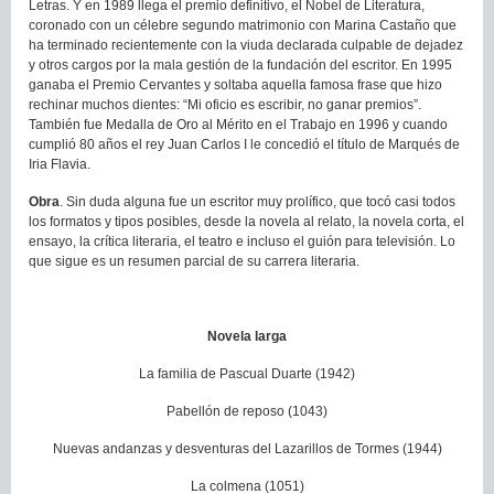
Letras. Y en 1989 llega el premio definitivo, el Nobel de Literatura,
coronado con un célebre segundo matrimonio con Marina Castaño que
ha terminado recientemente con la viuda declarada culpable de dejadez
y otros cargos por la mala gestión de la fundación del escritor. En 1995
ganaba el Premio Cervantes y soltaba aquella famosa frase que hizo
rechinar muchos dientes: “Mi oficio es escribir, no ganar premios”.
También fue Medalla de Oro al Mérito en el Trabajo en 1996 y cuando
cumplió 80 años el rey Juan Carlos I le concedió el título de Marqués de
Iria Flavia.
Obra
. Sin duda alguna fue un escritor muy prolífico, que tocó casi todos
los formatos y tipos posibles, desde la novela al relato, la novela corta, el
ensayo, la crítica literaria, el teatro e incluso el guión para televisión. Lo
que sigue es un resumen parcial de su carrera literaria.
Novela larga
La familia de Pascual Duarte (1942)
Pabellón de reposo (1043)
Nuevas andanzas y desventuras del Lazarillos de Tormes (1944)
La colmena (1051)