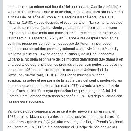
Llegarían así su primer matrimonio (del que nacería Camilo José hijo) y
varios viajes interiores que le marcarían, como el que hizo por la Alcarria
a finales de los años 40, con el que escribiría su célebre ‘Viaje a la
Alcarria’ (1948), y poco después el segundo tótem, ‘La colmena’, que de
nuevo le enfrentaría (contra viento y marea, recuerden) con el mismo
régimen con el que tenía una relación de idas y venidas. Para que viera
la luz tuvo que esperar a 1951 y en Buenos Aires después también de
sufrir las presiones del régimen despótico de Perón. Ya por aquel
entonces era un célebre escritor y columnista que vivió entre Madrid y
Mallorca, y que en 1957 se ganaba el sillón Q de la Real Academia
Española. No sería el primero de los muchos galardones que ganaría en
una suerte de querencia por los premios y reconocimientos que otros no
tenían: en 1964 era doctor honoris causa por la Universidad de
Syracusa (Nueva York, EEUU). Con Franco muerto y muchas
suspicacias sobre él por parte de la izquierda y del centro moderado, es
elegido senador por designación real (1977) y ayudó a revisar el texto
de la Constitución. Su mayor aportación fue que la lengua oficial del
Estado fuera llamada “castellano o español”. En 1979 dejó su cargo con
las nuevas elecciones.
Ya libre de otros compromisos se centró de nuevo en la literatura: en
1983 publicó ‘Mazurca para dos muertos’, quizás uno de sus libros más
populares y que le valió (vaya, otra vez) un galardón, el Premio Nacional
de Literatura. En 1987 le fue concedido el Príncipe de Asturias de las