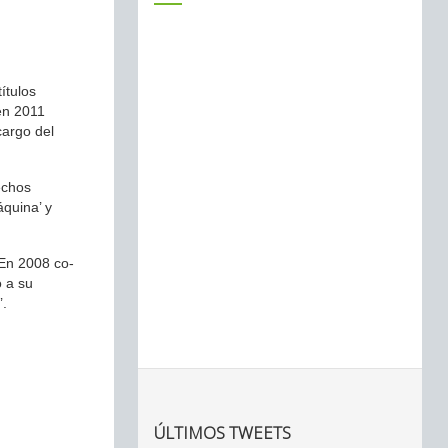
ítulos
 en 2011
cargo del
echos
áquina’ y
 En 2008 co-
o a su
’.
ÚLTIMOS TWEETS