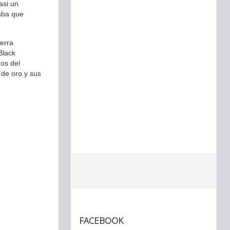
asi un
raba que
uerra
Black
nos del
 de oro y sus
FACEBOOK