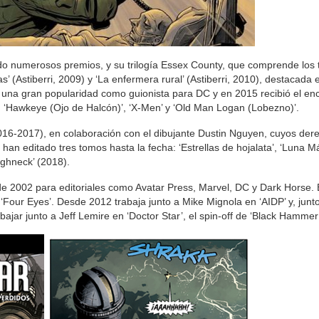
 numerosos premios, y su trilogía Essex County, que comprende los t
mas’ (Astiberri, 2009) y ‘La enfermera rural’ (Astiberri, 2010), destacada
una gran popularidad como guionista para DC y en 2015 recibió el en
: ‘Hawkeye (Ojo de Halcón)’, ‘X-Men’ y ‘Old Man Logan (Lobezno)’.
 2016-2017), en colaboración con el dibujante Dustin Nguyen, cuyos der
han editado tres tomos hasta la fecha: ‘Estrellas de hojalata’, ‘Luna M
ughneck’ (2018).
sde 2002 para editoriales como Avatar Press, Marvel, DC y Dark Horse.
‘Four Eyes’. Desde 2012 trabaja junto a Mike Mignola en ‘AIDP’ y, junt
jar junto a Jeff Lemire en ‘Doctor Star’, el spin-off de ‘Black Hammer