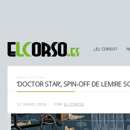
¿EL CORSO?
N
INICIO
/
NOTICIAS
/
‘DOCTOR STAR’, SPIN-OFF DE LEMIRE 
13 JUNIO, 2019
/
POR
EL CORSO