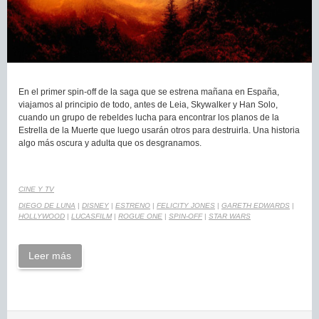
En el primer spin-off de la saga que se estrena mañana en España,
viajamos al principio de todo, antes de Leia, Skywalker y Han Solo,
cuando un grupo de rebeldes lucha para encontrar los planos de la
Estrella de la Muerte que luego usarán otros para destruirla. Una historia
algo más oscura y adulta que os desgranamos.
CINE Y TV
DIEGO DE LUNA
|
DISNEY
|
ESTRENO
|
FELICITY JONES
|
GARETH EDWARDS
|
HOLLYWOOD
|
LUCASFILM
|
ROGUE ONE
|
SPIN-OFF
|
STAR WARS
Leer más