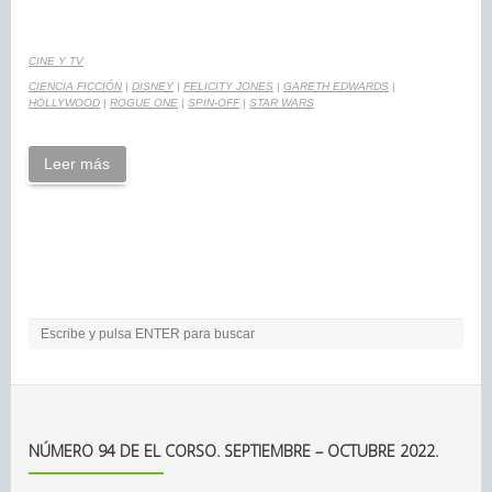
CINE Y TV
CIENCIA FICCIÓN
|
DISNEY
|
FELICITY JONES
|
GARETH EDWARDS
|
HOLLYWOOD
|
ROGUE ONE
|
SPIN-OFF
|
STAR WARS
Leer más
NÚMERO 94 DE EL CORSO. SEPTIEMBRE – OCTUBRE 2022.