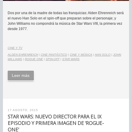
Dos por una de la madre de todas las franquicias: Alden Ehrenreich será
el nuevo Han Solo en el spin-off que preparan sobre el personaje; y
John Williams no compondrá la música de Star Wars VIII, la primera vez
desde 1977.
CINE Y TV
ALDEN EHRENREICH
|
CINE FANTÁSTICO
|
CINE Y MÚSICA
|
HAN SOLO
|
JOHN
WILLIAMS
|
ROGUE ONE
|
SPIN-OFF
|
STAR WARS
Leer más
17 AGOSTO, 2015
STAR WARS: NUEVO DIRECTOR PARA EL IX
EPISODIO Y PRIMERA IMAGEN DE ‘ROGUE-
ONE’