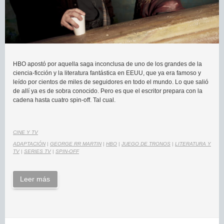
HBO apostó por aquella saga inconclusa de uno de los grandes de la
ciencia-ficción y la literatura fantástica en EEUU, que ya era famoso y
leído por cientos de miles de seguidores en todo el mundo. Lo que salió
de allí ya es de sobra conocido. Pero es que el escritor prepara con la
cadena hasta cuatro spin-off. Tal cual.
CINE Y TV
ADAPTACIÓN
|
GEORGE RR MARTIN
|
HBO
|
JUEGO DE TRONOS
|
LITERATURA Y
TV
|
SERIES TV
|
SPIN-OFF
Leer más