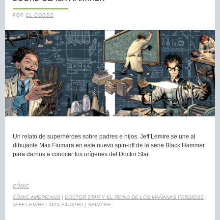
POR
EL CORSO
Un relato de superhéroes sobre padres e hijos. Jeff Lemire se une al
dibujante Max Fiumara en este nuevo spin-off de la serie Black Hammer
para darnos a conocer los orígenes del Doctor Star.
CÓMIC
CÓMIC AMERICANO
|
DOCTOR STAR Y EL REINO DE LOS MAÑANAS PERDIDOS
|
JEFF LEMIRE
|
MAX FIUMARA
|
SPIN-OFF