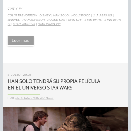
CINE Y TV
COLIN TREVORROW
|
DISNEY
|
HAN SOLO
|
HOLLYWOOD
|
J. J. ABRAMS
|
MARVEL
|
RIAN JOHNSON
|
ROGUE ONE
|
SPIN-OFF
|
STAR WARS
|
STAR WARS
IX
|
STAR WARS VII
|
STAR WARS VIII
Leer más
8 JULIO, 2015
HAN SOLO TENDRÁ SU PROPIA PELÍCULA
EN EL UNIVERSO STAR WARS
POR
LUIS CADENAS BORGES