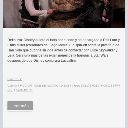
Definitivo: Disney quiere el todo por el todo y ha encargado a Phil Lord y
Chris Miller (creadores de ‘Lego Movie’) un spin-off sobre la juventud de
Han Solo que cubriría su vida antes de contactar con Luke Skywalker y
Leia. Será una más de las extensiones de la franquicia Star Wars
después de que Disney comprara Lucaslfim.
CINE Y TV
CIENCIA FICCIÓN
|
CINE DE ACCIÓN
|
DISNEY
|
HAN SOLO
|
HOLLYWOOD
|
SPIN-
OFF
|
STAR WARS
Leer más