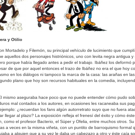
ra y Otilio
on Mortadelo y Filemón, su principal vehículo de lucimiento que cumplí
 aquellos dos personajes histriónicos, uno con levita negra antigua y 
mero porque había llegado antes a pedir el trabajo. Ibáñez los deformó 
pesar de que por aquel entonces el trazo de Ibáñez no era el que hoy 
mo en los diálogos ni tampoco la marca de la casa: las arañas en las
gundo plano que hoy son recursos habituales en la comedia, incluyend
e. Él mismo aseguraba hace poco que no puede entender cómo pudo sobr
ro duros mal contados a los autores, en ocasiones les racaneaba sus pag
ejemplo: ¿recuerdan los fans algún autorretrato suyo que no fuera ata
 llegar al plazo? La exposición refleja el frenesí del éxito y cómo éste
 como el profesor Bacterio, el Súper y Ofelia, entre muchos otros. Su 
as a veces en la misma viñeta, con un puntito de barroquismo formal 
ujaba a alguien que a su vez le daba un cabezazo a otro y éste caía s