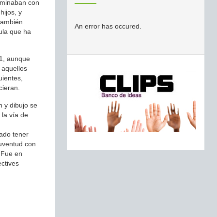
luminaban con
hijos, y
 también
An error has occured.
ula que ha
01, aunque
 aquellos
uientes,
cieran.
n y dibujo se
 la vía de
rado tener
juventud con
. Fue en
ectives