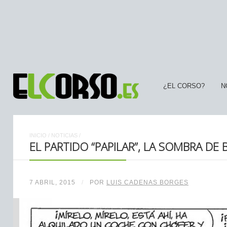
¿EL CORSO?
N
INICIO
/
NOTICIAS
/
EL PARTIDO “PAPILAR”, LA SOMBRA DE 
7 ABRIL, 2015
/
POR
LUIS CADENAS BORGES