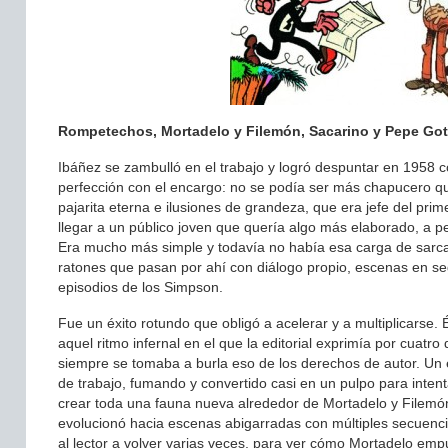
Rompetechos, Mortadelo y Filemón, Sacarino y Pepe Gote
Ibáñez se zambulló en el trabajo y logró despuntar en 1958 c
perfección con el encargo: no se podía ser más chapucero que
pajarita eterna e ilusiones de grandeza, que era jefe del pri
llegar a un público joven que quería algo más elaborado, a 
Era mucho más simple y todavía no había esa carga de sarcas
ratones que pasan por ahí con diálogo propio, escenas en se
episodios de los Simpson.
Fue un éxito rotundo que obligó a acelerar y a multiplicars
aquel ritmo infernal en el que la editorial exprimía por cuat
siempre se tomaba a burla eso de los derechos de autor. Un 
de trabajo, fumando y convertido casi en un pulpo para intentar
crear toda una fauna nueva alrededor de Mortadelo y Filemón,
evolucionó hacia escenas abigarradas con múltiples secuenci
al lector a volver varias veces, para ver cómo Mortadelo emp