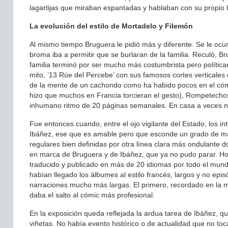
lagartijas que miraban espantadas y hablaban con su propio 
La evolución del estilo de Mortadelo y Filemón
Al mismo tiempo Bruguera le pidió más y diferente. Se le ocur
broma iba a permitir que se burlaran de la familia. Reculó, 
familia terminó por ser mucho más costumbrista pero política
mito, ’13 Rúe del Percebe’ con sus famosos cortes verticales 
de la mente de un cachondo como ha habido pocos en el cómi
hizo que muchos en Francia torcieran el gesto), Rompetechos
inhumano ritmo de 20 páginas semanales. En casa a veces ni 
Fue entonces cuando, entre el ojo vigilante del Estado, los i
Ibáñez, ese que es amable pero que esconde un grado de mal
regulares bien definidas por otra línea clara más ondulante
en marca de Bruguera y de Ibáñez, que ya no pudo parar. Ho
traducido y publicado en más de 20 idiomas por todo el mund
habían llegado los álbumes al estilo francés, largos y no epis
narraciones mucho más largas. El primero, recordado en la mue
daba el salto al cómic más profesional.
En la exposición queda reflejada la ardua tarea de Ibáñez, q
viñetas. No había evento histórico o de actualidad que no to