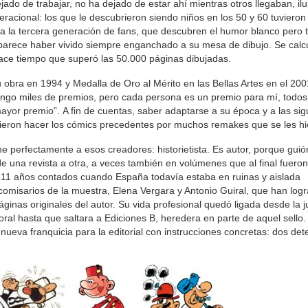
ejado de trabajar, no ha dejado de estar ahí mientras otros llegaban, i
acional: los que le descubrieron siendo niños en los 50 y 60 tuvieron 
ia la tercera generación de fans, que descubren el humor blanco pero
e parece haber vivido siempre enganchado a su mesa de dibujo. Se calc
ace tiempo que superó las 50.000 páginas dibujadas.
 obra en 1994 y Medalla de Oro al Mérito en las Bellas Artes en el 20
engo miles de premios, pero cada persona es un premio para mí, todos
ayor premio”. A fin de cuentas, saber adaptarse a su época y a las sig
ieron hacer los cómics precedentes por muchos remakes que se les hi
ne perfectamente a esos creadores: historietista. Es autor, porque guió
e una revista a otra, a veces también en volúmenes que al final fueron
n 11 años contados cuando España todavía estaba en ruinas y aislada
 comisarios de la muestra, Elena Vergara y Antonio Guiral, que han log
áginas originales del autor. Su vida profesional quedó ligada desde la 
boral hasta que saltara a Ediciones B, heredera en parte de aquel sello
eva franquicia para la editorial con instrucciones concretas: dos det