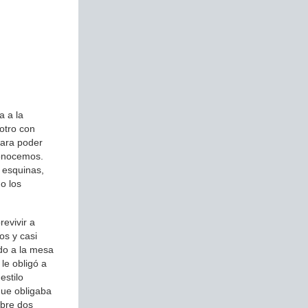
a a la
otro con
para poder
conocemos.
 esquinas,
o los
evivir a
os y casi
do a la mesa
 le obligó a
estilo
que obligaba
obre dos