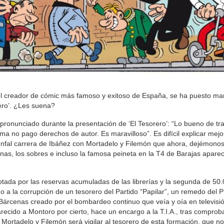
, el creador de cómic más famoso y exitoso de España, se ha puesto ma
ero’. ¿Les suena?
pronunciado durante la presentación de ‘El Tesorero’: “Lo bueno de tra
a no pago derechos de autor. Es maravilloso”. Es difícil explicar mejo
riunfal carrera de Ibáñez con Mortadelo y Filemón que ahora, dejémono
nas, los sobres e incluso la famosa peineta en la T4 de Barajas apare
tada por las reservas acumuladas de las librerías y la segunda de 50
o a la corrupción de un tesorero del Partido “Papilar”, un remedo del 
o Bárcenas creado por el bombardeo continuo que veía y oía en televisió
ecido a Montoro por cierto, hace un encargo a la T.I.A., tras comprob
 Mortadelo y Filemón será vigilar al tesorero de esta formación, que no