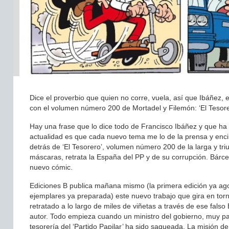
Dice el proverbio que quien no corre, vuela, así que Ibáñez
con el volumen número 200 de Mortadel y Filemón: ‘El Tesor
Hay una frase que lo dice todo de Francisco Ibáñez y que ha 
actualidad es que cada nuevo tema me lo de la prensa y encim
detrás de ‘El Tesorero’, volumen número 200 de la larga y t
máscaras, retrata la España del PP y de su corrupción. Bárce
nuevo cómic.
Ediciones B publica mañana mismo (la primera edición ya ago
ejemplares ya preparada) este nuevo trabajo que gira en torn
retratado a lo largo de miles de viñetas a través de ese fals
autor. Todo empieza cuando un ministro del gobierno, muy par
tesorería del ‘Partido Papilar’ ha sido saqueada. La misión de