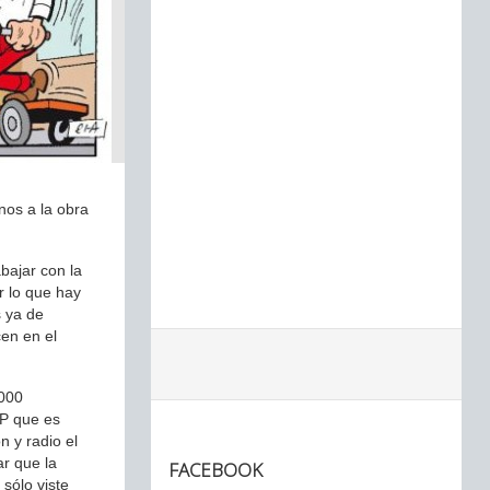
nos a la obra
bajar con la
r lo que hay
s ya de
cen en el
.000
PP que es
n y radio el
ar que la
FACEBOOK
 sólo viste