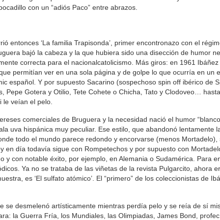
bocadillo con un “adiós Paco” entre abrazos.
rió entonces ‘La familia Trapisonda’, primer encontronazo con el régim
Bruguera bajó la cabeza y la que hubiera sido una disección de humor n
mente correcta para el nacionalcatolicismo. Más giros: en 1961 Ibáñez 
que permitían ver en una sola página y de golpe lo que ocurría en un ed
c español. Y por supuesto Sacarino (sospechoso spin off ibérico de S
, Pepe Gotera y Otilio, Tete Cohete o Chicha, Tato y Clodoveo… hasta
le veían el pelo.
ntereses comerciales de Bruguera y la necesidad nació el humor “blanco
a uva hispánica muy peculiar. Ese estilo, que abandonó lentamente l
 donde todo el mundo parece redondo y encorvarse (menos Mortadelo), s
y en día todavía sigue con Rompetechos y por supuesto con Mortadel
o y con notable éxito, por ejemplo, en Alemania o Sudamérica. Para e
ódicos. Ya no se trataba de las viñetas de la revista Pulgarcito, ahora e
stra, es ‘El sulfato atómico’. El “primero” de los coleccionistas de Ib
ue se desmelenó artísticamente mientras perdía pelo y se reía de sí mi
cara: la Guerra Fría, los Mundiales, las Olimpiadas, James Bond, profec