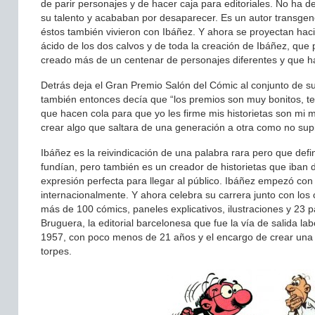
de parir personajes y de hacer caja para editoriales. No ha d
su talento y acababan por desaparecer. Es un autor transgener
éstos también vivieron con Ibáñez. Y ahora se proyectan hac
ácido de los dos calvos y de toda la creación de Ibáñez, qu
creado más de un centenar de personajes diferentes y que h
Detrás deja el Gran Premio Salón del Cómic al conjunto de su
también entonces decía que “los premios son muy bonitos, t
que hacen cola para que yo les firme mis historietas son mi m
crear algo que saltara de una generación a otra como no sup
Ibáñez es la reivindicación de una palabra rara pero que defi
fundían, pero también es un creador de historietas que iban d
expresión perfecta para llegar al público. Ibáñez empezó co
internacionalmente. Y ahora celebra su carrera junto con los
más de 100 cómics, paneles explicativos, ilustraciones y 23 p
Bruguera, la editorial barcelonesa que fue la vía de salida la
1957, con poco menos de 21 años y el encargo de crear una nu
torpes.