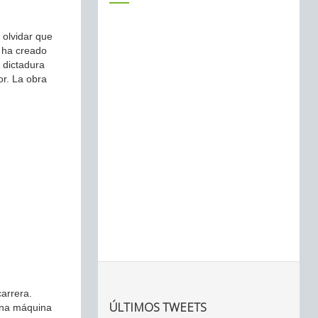
 olvidar que
e ha creado
 dictadura
r. La obra
carrera.
ÚLTIMOS TWEETS
una máquina