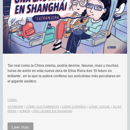
Tan real como la China misma, podría decirse. Neuras, risas y muchas
horas de avión en esta nueva obra de Elisa Riera tras ‘El futuro es
brillante’, en la que la autora confiesa sus anécdotas más peculiares en
el gigante asiático.
CÓMIC
ASTIBERRI
|
CÓMIC COSTUMBRISTA
|
CÓMIC ESPAÑOL
|
CÓMIC SOCIAL
|
ELISA
RIERA
|
HUMOR
|
UNA LAOWAI EN SHANGHAI
Leer más