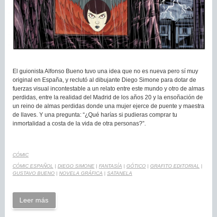
El guionista Alfonso Bueno tuvo una idea que no es nueva pero sí muy
original en España, y reclutó al dibujante Diego Simone para dotar de
fuerzas visual incontestable a un relato entre este mundo y otro de almas
perdidas, entre la realidad del Madrid de los años 20 y la ensoñación de
un reino de almas perdidas donde una mujer ejerce de puente y maestra
de llaves. Y una pregunta: “¿Qué harías si pudieras comprar tu
inmortalidad a costa de la vida de otra personas?”.
CÓMIC
CÓMIC ESPAÑOL
|
DIEGO SIMONE
|
FANTASÍA
|
GÓTICO
|
GRAFITO EDITORIAL
|
GUSTAVO BUENO
|
NOVELA GRÁFICA
|
SATANELA
Leer más