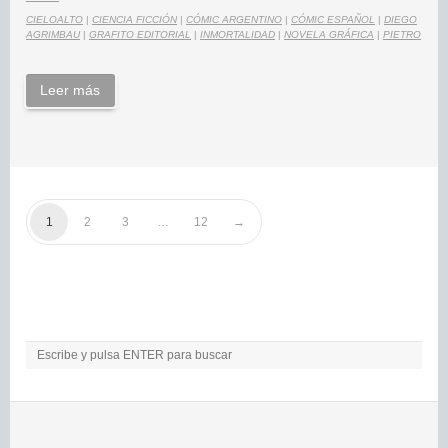
CIELOALTO
|
CIENCIA FICCIÓN
|
CÓMIC ARGENTINO
|
CÓMIC ESPAÑOL
|
DIEGO
AGRIMBAU
|
GRAFITO EDITORIAL
|
INMORTALIDAD
|
NOVELA GRÁFICA
|
PIETRO
Leer más
1
2
3
…
12