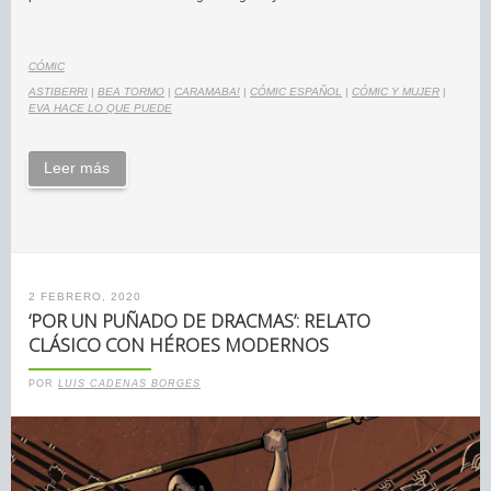
CÓMIC
ASTIBERRI
|
BEA TORMO
|
CARAMABA!
|
CÓMIC ESPAÑOL
|
CÓMIC Y MUJER
|
EVA HACE LO QUE PUEDE
Leer más
2 FEBRERO, 2020
‘POR UN PUÑADO DE DRACMAS’: RELATO
CLÁSICO CON HÉROES MODERNOS
POR
LUIS CADENAS BORGES