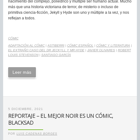
nacimiento del complejo, poliédrico y múltiple ser humano actual. Mucho
más que una historia victoriana de terror, de misterio o incluso de
primitiva ciencia-ficción, Jekyll y Hyde son uno y múltiple a la vez, y nos
reflejan a todos.
CÓMIC
ADAPTACIÓN AL CÓMIC
|
ASTIBERRI
|
CÓMIC ESPAÑOL
|
CÓMIC Y LITERATURA
|
EL EXTRAÑO CASO DEL DR JECKYLL Y MR HYDE
|
JAVIER OLIVARES
|
ROBERT
LOUIS STEVENSON
|
SANTIAGO GARCÍA
Leer más
5 DICIEMBRE, 2021
REPORTAJE – EL MEJOR NOIR ES UN CÓMIC,
BLACKSAD
POR
LUIS CADENAS BORGES