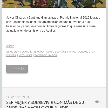
Javier Olivares y Santiago García, tras el Premio Nacional 2015 logrado
con Las meninas, demuestran ambición en una nueva obra que
trasciende y enriquece con múltiples registros lo que sería una mera
actualización de la historia de Aquiles.
CÓMIC
ASTIBERRI
|
CÓMIC E HISTORIA
|
CÓMIC ESPAÑOL
|
JAVIER OLIVARES
|
LA
CÓLERA
|
MITOLOGÍA
|
SANTIAGO GARCÍA
Leer más
14 MARZO, 2020
SER MUJER Y SOBREVIVIR CON MÁS DE 30
1
AÑOS: ‘EVA HACE LO QUE PUEDE’