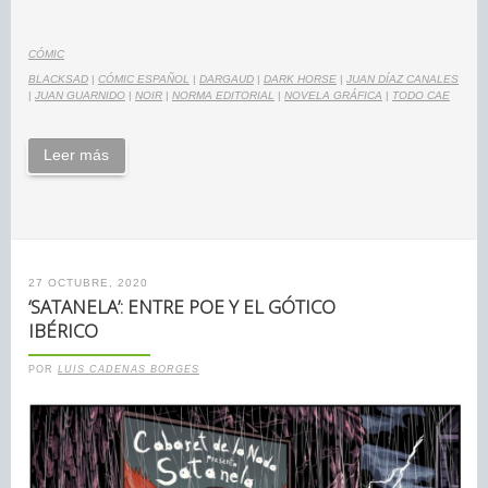
CÓMIC
BLACKSAD
|
CÓMIC ESPAÑOL
|
DARGAUD
|
DARK HORSE
|
JUAN DÍAZ CANALES
|
JUAN GUARNIDO
|
NOIR
|
NORMA EDITORIAL
|
NOVELA GRÁFICA
|
TODO CAE
Leer más
27 OCTUBRE, 2020
‘SATANELA’: ENTRE POE Y EL GÓTICO
IBÉRICO
POR
LUIS CADENAS BORGES