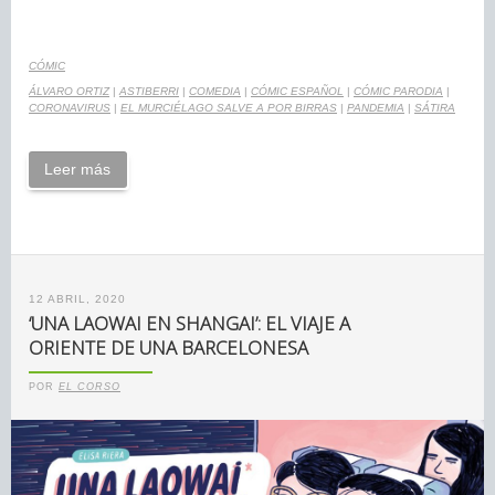
CÓMIC
ÁLVARO ORTIZ
|
ASTIBERRI
|
COMEDIA
|
CÓMIC ESPAÑOL
|
CÓMIC PARODIA
|
CORONAVIRUS
|
EL MURCIÉLAGO SALVE A POR BIRRAS
|
PANDEMIA
|
SÁTIRA
Leer más
12 ABRIL, 2020
‘UNA LAOWAI EN SHANGAI’: EL VIAJE A
ORIENTE DE UNA BARCELONESA
POR
EL CORSO