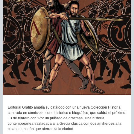
Editorial Grafito amplía su catálogo con una nueva Colección Historia
centrada en cómics de corte histórico o biográfico, que saldrá el próximo
13 de febrero con ‘Por un puñado de dracmas’, una historia
contemporánea trasladada a la Grecia clásica con dos antihéroes a la
caza de un león que aterroriza la ciudad.