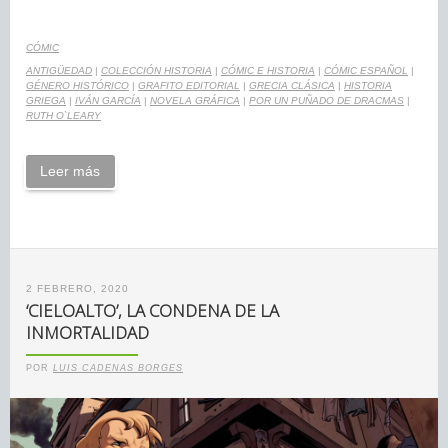
CÓMIC
ANTIGÜEDAD
|
COLECCIÓN HISTORIA
|
CÓMIC E HISTORIA
|
CÓMIC ESPAÑOL
|
GÉNERO HISTÓRICO
|
GRAFITO EDITORIAL
|
GRECIA CLÁSICA
|
HISTORIA
GRIEGA
|
IVÁN GARCÍA
|
NOVELA GRÁFICA
|
POR UN PUÑADO DE DRACMAS
|
RUTH O`LEARY
Leer más
2 FEBRERO, 2020
‘CIELOALTO’, LA CONDENA DE LA
INMORTALIDAD
POR
LUIS CADENAS BORGES