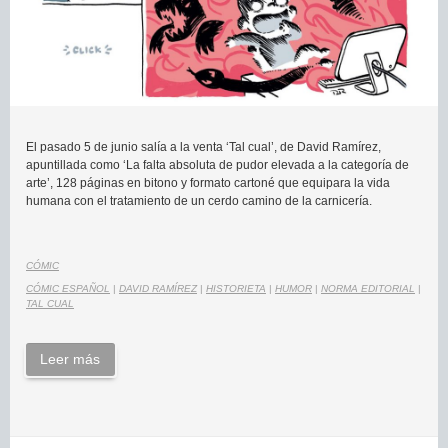
El pasado 5 de junio salía a la venta ‘Tal cual’, de David Ramírez,
apuntillada como ‘La falta absoluta de pudor elevada a la categoría de
arte’, 128 páginas en bitono y formato cartoné que equipara la vida
humana con el tratamiento de un cerdo camino de la carnicería.
CÓMIC
CÓMIC ESPAÑOL
|
DAVID RAMÍREZ
|
HISTORIETA
|
HUMOR
|
NORMA EDITORIAL
|
TAL CUAL
Leer más