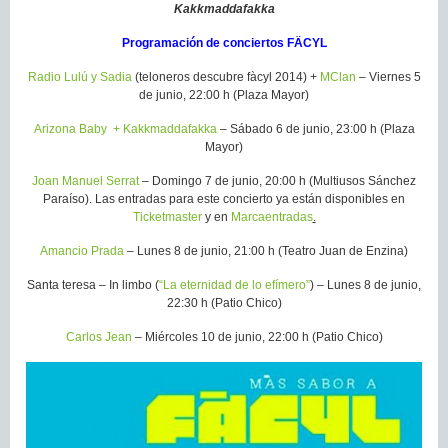
Kakkmaddafakka
Programación de conciertos FÄCYL
Radio Lulú y Sadia
(teloneros descubre fàcyl 2014) +
MClan
– Viernes 5
de junio, 22:00 h (Plaza Mayor)
Arizona Baby + Kakkmaddafakka
– Sábado 6 de junio, 23:00 h (Plaza
Mayor)
Joan Manuel Serrat
– Domingo 7 de junio, 20:00 h (Multiusos Sánchez
Paraíso). Las entradas para este concierto ya están disponibles en
Ticketmaster
y en
Marcaentradas
.
Amancio Prada
– Lunes 8 de junio, 21:00 h (Teatro Juan de Enzina)
Santa teresa – In limbo (
“La eternidad de lo efímero”
) – Lunes 8 de junio,
22:30 h (Patio Chico)
Carlos Jean
– Miércoles 10 de junio, 22:00 h (Patio Chico)