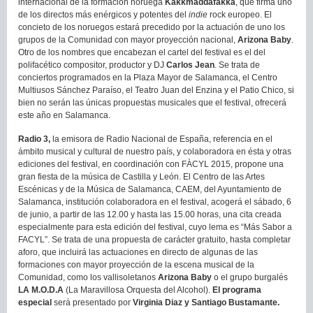
internacional de la formación noruega
Kakkmaddafakka
, que firma uno
de los directos más enérgicos y potentes del
indie
rock europeo. El
concieto de los noruegos estará precedido por la actuación de uno los
grupos de la Comunidad con mayor proyección nacional,
Arizona Baby
.
Otro de los nombres que encabezan el cartel del festival es el del
polifacético compositor, productor y DJ
Carlos Jean
. Se trata de
conciertos programados en la Plaza Mayor de Salamanca, el Centro
Multiusos Sánchez Paraíso, el Teatro Juan del Enzina y el Patio Chico, si
bien no serán las únicas propuestas musicales que el festival, ofrecerá
este año en Salamanca.
Radio 3,
la emisora de Radio Nacional de España, referencia en el
ámbito musical y cultural de nuestro país, y colaboradora en ésta y otras
ediciones del festival, en coordinación con FÀCYL 2015, propone una
gran fiesta de la música de Castilla y León. El Centro de las Artes
Escénicas y de la Música de Salamanca, CAEM, del Ayuntamiento de
Salamanca, institución colaboradora en el festival, acogerá el sábado, 6
de junio, a partir de las 12.00 y hasta las 15.00 horas, una cita creada
especialmente para esta edición del festival, cuyo lema es “Más Sabor a
FACYL”. Se trata de una propuesta de carácter gratuito, hasta completar
aforo, que incluirá las actuaciones en directo de algunas de las
formaciones con mayor proyección de la escena musical de la
Comunidad, como los vallisoletanos
Arizona Baby
o el grupo burgalés
LA M.O.D.A
(La Maravillosa Orquesta del Alcohol).
El programa
especial
será presentado por
Virginia Diaz y Santiago Bustamante.