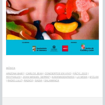
MÚSICA
ARIZONA BABY
|
CARLOS JEAN
|
CONCIERTOS EN VIVO
|
FÀCYL 2015
|
FESTIVALES
|
JOAN MANUEL SERRAT
|
KAKKMADDAFAKKA
|
LA MODA
|
M CLAN
|
RADIO LULÚ
|
RADIO3
|
SADIA
|
SALAMANCA