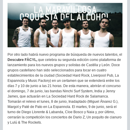
Por otro lado habrá nuevo programa de búsqueda de nuevos talentos, el
Descubre FÀCYL,
que celebra su segunda edición como plataforma de
lanzamiento para los nuevos grupos y solistas de Castilla y León. Doce
grupos castellano han sido seleccionados para tocar en cuatro
establecimientos de la ciudad (Sociedad Hard Rock, Liverpool Pub, La
Espannola y Music Factory) en un certamen que se extenderá entre los
días 7 y 10 de junio a las 21 horas. De esta manera, abrirán el concurso
el domingo, 7 de junio, las bandas Ninchi Surf System, India y Jenny
James, que actuarán en La Sociedad Hard Rock de Salamanca.
Tomarán el relevo el lunes, 8 de junio, Inadaptado (Miguel Álvarez G.),
Margot y Paté de Pato en La Espannola. El martes, 9 de junio, será el
turno de Diego Llorente & Labanda, Cloe Bosco y Naia y, por último,
cerrarán la competición los conciertos de Dario Z, Un poquito de cianuro
y Lulú & The Rockets.