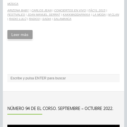
MÚSICA
ARIZONA BABY
|
CARLOS JEAN
|
CONCIERTOS EN VIVO
|
FÀCYL 2015
|
FESTIVALES
|
JOAN MANUEL SERRAT
|
KAKKMADDAFAKKA
|
LA MODA
|
M CLAN
|
RADIO LULÚ
|
RADIO3
|
SADIA
|
SALAMANCA
Leer más
NÚMERO 94 DE EL CORSO. SEPTIEMBRE – OCTUBRE 2022.