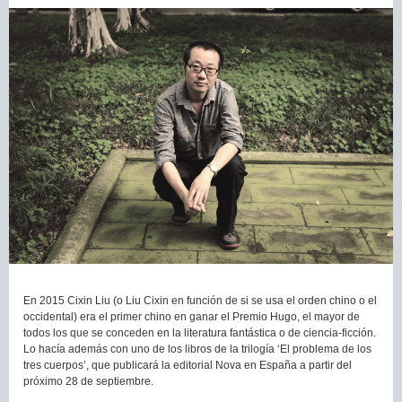
En 2015 Cixin Liu (o Liu Cixin en función de si se usa el orden chino o el
occidental) era el primer chino en ganar el Premio Hugo, el mayor de
todos los que se conceden en la literatura fantástica o de ciencia-ficción.
Lo hacía además con uno de los libros de la trilogía ‘El problema de los
tres cuerpos’, que publicará la editorial Nova en España a partir del
próximo 28 de septiembre.