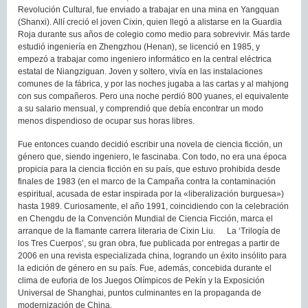
Revolución Cultural, fue enviado a trabajar en una mina en Yangquan
(Shanxi). Allí creció el joven Cixin, quien llegó a alistarse en la Guardia
Roja durante sus años de colegio como medio para sobrevivir. Más tarde
estudió ingeniería en Zhengzhou (Henan), se licenció en 1985, y
empezó a trabajar como ingeniero informático en la central eléctrica
estatal de Niangziguan. Joven y soltero, vivía en las instalaciones
comunes de la fábrica, y por las noches jugaba a las cartas y al mahjong
con sus compañeros. Pero una noche perdió 800 yuanes, el equivalente
a su salario mensual, y comprendió que debía encontrar un modo
menos dispendioso de ocupar sus horas libres.
Fue entonces cuando decidió escribir una novela de ciencia ficción, un
género que, siendo ingeniero, le fascinaba. Con todo, no era una época
propicia para la ciencia ficción en su país, que estuvo prohibida desde
finales de 1983 (en el marco de la Campaña contra la contaminación
espiritual, acusada de estar inspirada por la «liberalización burguesa»)
hasta 1989. Curiosamente, el año 1991, coincidiendo con la celebración
en Chengdu de la Convención Mundial de Ciencia Ficción, marca el
arranque de la flamante carrera literaria de Cixin Liu. La ‘Trilogía de
los Tres Cuerpos’, su gran obra, fue publicada por entregas a partir de
2006 en una revista especializada china, logrando un éxito insólito para
la edición de género en su país. Fue, además, concebida durante el
clima de euforia de los Juegos Olímpicos de Pekín y la Exposición
Universal de Shanghai, puntos culminantes en la propaganda de
modernización de China.