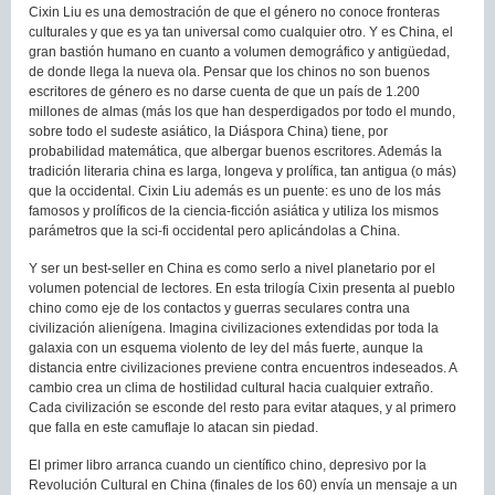
Cixin Liu es una demostración de que el género no conoce fronteras
culturales y que es ya tan universal como cualquier otro. Y es China, el
gran bastión humano en cuanto a volumen demográfico y antigüedad,
de donde llega la nueva ola. Pensar que los chinos no son buenos
escritores de género es no darse cuenta de que un país de 1.200
millones de almas (más los que han desperdigados por todo el mundo,
sobre todo el sudeste asiático, la Diáspora China) tiene, por
probabilidad matemática, que albergar buenos escritores. Además la
tradición literaria china es larga, longeva y prolífica, tan antigua (o más)
que la occidental. Cixin Liu además es un puente: es uno de los más
famosos y prolíficos de la ciencia-ficción asiática y utiliza los mismos
parámetros que la sci-fi occidental pero aplicándolas a China.
Y ser un best-seller en China es como serlo a nivel planetario por el
volumen potencial de lectores. En esta trilogía Cixin presenta al pueblo
chino como eje de los contactos y guerras seculares contra una
civilización alienígena. Imagina civilizaciones extendidas por toda la
galaxia con un esquema violento de ley del más fuerte, aunque la
distancia entre civilizaciones previene contra encuentros indeseados. A
cambio crea un clima de hostilidad cultural hacia cualquier extraño.
Cada civilización se esconde del resto para evitar ataques, y al primero
que falla en este camuflaje lo atacan sin piedad.
El primer libro arranca cuando un científico chino, depresivo por la
Revolución Cultural en China (finales de los 60) envía un mensaje a un