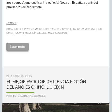
tres cuerpos’, que publicará la editorial Nova en España a partir del
próximo 28 de septiembre.
LETRAS
CIXIN LIU
|
EL PROBLEMA DE LOS TRES CUERPOS
|
LITERATURA CHINA
|
LIU
CIXIN
|
NOVA
|
TRILOGÍA DE LOS TRES CUERPOS
Leer más
25 AGOSTO, 2015
EL MEJOR ESCRITOR DE CIENCIA-FICCIÓN
DEL AÑO ES CHINO: LIU CIXIN
POR
LUIS CADENAS BORGES