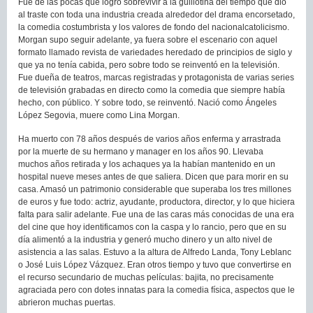
Fue de las pocas que logró sobrevivir a la guillotina del tiempo que dio
al traste con toda una industria creada alrededor del drama encorsetado,
la comedia costumbrista y los valores de fondo del nacionalcatolicismo.
Morgan supo seguir adelante, ya fuera sobre el escenario con aquel
formato llamado revista de variedades heredado de principios de siglo y
que ya no tenía cabida, pero sobre todo se reinventó en la televisión.
Fue dueña de teatros, marcas registradas y protagonista de varias series
de televisión grabadas en directo como la comedia que siempre había
hecho, con público. Y sobre todo, se reinventó. Nació como Ángeles
López Segovia, muere como Lina Morgan.
Ha muerto con 78 años después de varios años enferma y arrastrada
por la muerte de su hermano y manager en los años 90. Llevaba
muchos años retirada y los achaques ya la habían mantenido en un
hospital nueve meses antes de que saliera. Dicen que para morir en su
casa. Amasó un patrimonio considerable que superaba los tres millones
de euros y fue todo: actriz, ayudante, productora, director, y lo que hiciera
falta para salir adelante. Fue una de las caras más conocidas de una era
del cine que hoy identificamos con la caspa y lo rancio, pero que en su
día alimentó a la industria y generó mucho dinero y un alto nivel de
asistencia a las salas. Estuvo a la altura de Alfredo Landa, Tony Leblanc
o José Luis López Vázquez. Eran otros tiempo y tuvo que convertirse en
el recurso secundario de muchas películas: bajita, no precisamente
agraciada pero con dotes innatas para la comedia física, aspectos que le
abrieron muchas puertas.