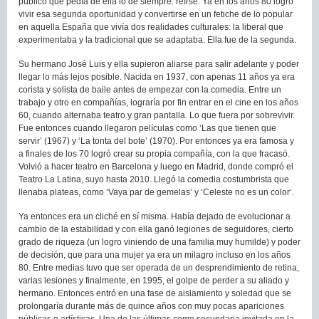
público que pedía de ella lo de siempre: reírse. Ya en los años 80 logró
vivir esa segunda oportunidad y convertirse en un fetiche de lo popular
en aquella España que vivía dos realidades culturales: la liberal que
experimentaba y la tradicional que se adaptaba. Ella fue de la segunda.
Su hermano José Luis y ella supieron aliarse para salir adelante y poder
llegar lo más lejos posible. Nacida en 1937, con apenas 11 años ya era
corista y solista de baile antes de empezar con la comedia. Entre un
trabajo y otro en compañías, lograría por fin entrar en el cine en los años
60, cuando alternaba teatro y gran pantalla. Lo que fuera por sobrevivir.
Fue entonces cuando llegaron películas como ‘Las que tienen que
servir’ (1967) y ‘La tonta del bote’ (1970). Por entonces ya era famosa y
a finales de los 70 logró crear su propia compañía, con la que fracasó.
Volvió a hacer teatro en Barcelona y luego en Madrid, donde compró el
Teatro La Latina, suyo hasta 2010. Llegó la comedia costumbrista que
llenaba plateas, como ‘Vaya par de gemelas’ y ‘Celeste no es un color’.
Ya entonces era un cliché en sí misma. Había dejado de evolucionar a
cambio de la estabilidad y con ella ganó legiones de seguidores, cierto
grado de riqueza (un logro viniendo de una familia muy humilde) y poder
de decisión, que para una mujer ya era un milagro incluso en los años
80. Entre medias tuvo que ser operada de un desprendimiento de retina,
varias lesiones y finalmente, en 1995, el golpe de perder a su aliado y
hermano. Entonces entró en una fase de aislamiento y soledad que se
prolongaría durante más de quince años con muy pocas apariciones