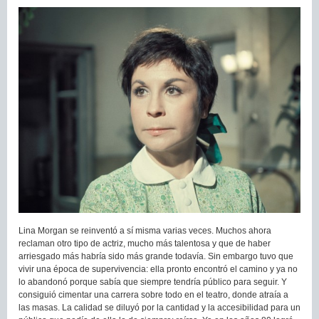
Lina Morgan se reinventó a sí misma varias veces. Muchos ahora
reclaman otro tipo de actriz, mucho más talentosa y que de haber
arriesgado más habría sido más grande todavía. Sin embargo tuvo que
vivir una época de supervivencia: ella pronto encontró el camino y ya no
lo abandonó porque sabía que siempre tendría público para seguir. Y
consiguió cimentar una carrera sobre todo en el teatro, donde atraía a
las masas. La calidad se diluyó por la cantidad y la accesibilidad para un