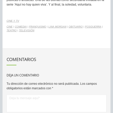
públicas o artísticas. Una de las últimas como secundaria invitada en la
serie ‘Aquí no hay quien viva’. Y al final, la soledad, voluntaria.
CINE Y TV
CINE
|
COMEDIA
|
FRANQUISMO
|
LINA MORGAN
|
OBITUARIO
|
POSGUERRA
|
TEATRO
|
TELEVISIÓN
COMENTARIOS
DEJA UN COMENTARIO
Tu dirección de correo electrónico no será publicada.
Los campos
obligatorios están marcados con
*