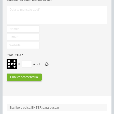
CAPTCHA
*
×
=
21