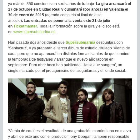
ya más de 350 conciertos en sexis años de trabajo.
La gira arrancará el
17 de octubre en Ciudad Real y culminará (por ahora) en Valencia el
30 de enero de 2015
(agenda completa al final de este
artículo)
. Las
entradas se ponen a la venta este 21 de julio
en
Ticketmaster
. Toda la información sobre la gira y el disco está
en
www.supersubmarina.es
.
Han pasado dos años desde que
Supersubmarina
despuntara con
‘Santacruz’, y ya preparan el tercer álbum de estudio, titulado ‘Viento de
cara’ pero que no aparecerá en distintos formatos antes de que termine
la temporada de festivales y arranque el nuevo año laboral en
septiembre. Para abrir boca han publicado ‘Hasta que sangren’, un
single marcado por el protagonismo de las guitarras y el fondo social.
‘Viento de cara’ es el resultado de una grabación maratoniana en marzo
y abril de este año con el productor Tony Doogan, también responsable