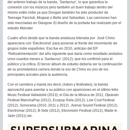
del anterior trabajo de la banda, ‘Santacruz’, lo que garantiza la
conexión con los músicos pero también un buen trabajo dentro del
mismo estilo indie ya que Doogan también ha sido productor de
Teenage Fanclub, Mogwai o Belle and Sebastian. Las canciones han
sido mezcladas en Glasgow. El diseño de la portada fue realizado por el
estudio Münster.
Cuatro años desde que la banda andaluza liderada por José Chino
apareciera con ‘Electroviral’ para ponerse al frente del movimiento de
grupos indie españoles. Eso fue en 2010, anticipo del EP
‘Retroalimentación’ del año siguiente que daría como resultado andados
unos cuantos meses a ‘Santacruz’ (2012), que los confirmó para el
público y la crítica. El tercer álbum de estudio debería ser la continuación
de su prometedora carrera donde la voz de Chino es uno de los
principales acicates para la audiencia.
Con el carretera y manta (es decir, clubes y festivales), la banda
aprovechó para asentar a su público con apariciones en el último Intro
Music Festival Valladolid (2013), el Día de la Música de 2011, Ojeando
Festival ManchaPop (2012), Ecopop Ávila (2012), Low Cost Festival
(2012), Sonorama (2010, 2011 y 2012) , Arenal Sound Festival (2012),
Electromar (2012), B-Side (2012), Ebrovisión Festival (2012), Made In
Jaén (2011) etc.