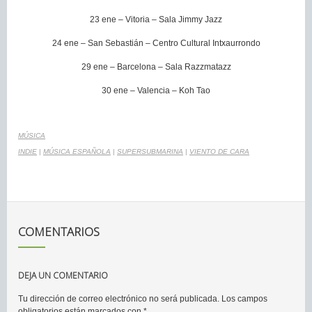
23 ene – Vitoria – Sala Jimmy Jazz
24 ene – San Sebastián – Centro Cultural Intxaurrondo
29 ene – Barcelona – Sala Razzmatazz
30 ene – Valencia – Koh Tao
MÚSICA
INDIE
|
MÚSICA ESPAÑOLA
|
SUPERSUBMARINA
|
VIENTO DE CARA
COMENTARIOS
DEJA UN COMENTARIO
Tu dirección de correo electrónico no será publicada.
Los campos
obligatorios están marcados con
*