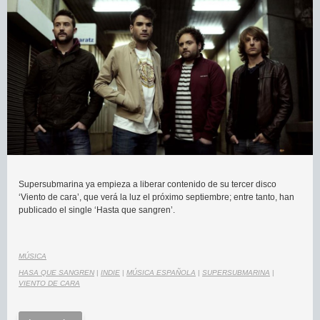
Supersubmarina ya empieza a liberar contenido de su tercer disco
‘Viento de cara’, que verá la luz el próximo septiembre; entre tanto, han
publicado el single ‘Hasta que sangren’.
MÚSICA
HASA QUE SANGREN
|
INDIE
|
MÚSICA ESPAÑOLA
|
SUPERSUBMARINA
|
VIENTO DE CARA