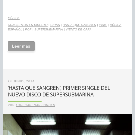
MÚSICA
CONCIERTOS EN DIRECTO
|
GIRAS
|
HASTA QUE SANGREN
|
INDIE
|
MÚSICA
ESPAÑOL
|
POP
|
SUPERSUBMARINA
|
VIENTO DE CARA
Leer más
24 JUNIO, 2014
‘HASTA QUE SANGREN’, PRIMER SINGLE DEL
NUEVO DISCO DE SUPERSUBMARINA
POR
LUIS CADENAS BORGES