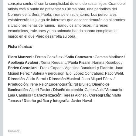
conspira contra él con la complicidad de uno de sus amigos. Cuando el
artista está a punto de presentar su última obra, una periodista del
Corriere della Sera, Paola, irrumpe en su entorno. Los personajes
establecerán un juego de intereses que desencadenarán en hilarantes
situaciones llenas de humor. Triángulos amorosos, intereses
económicos, traiciones y una animada banda sonora completan el
marco en el que Piero desarrolla su obra.
Ficha técnica:
Piero Manzoni
: Ferran González /
Sofia Canevaro
: Gemma Martínez /
Apollonia Avaloni
: Xènia Reguant /
Paola Pisani
: Nanina Rosebud /
Enrico Castellani
: Frank Capdet / Agostino Bonalumi y Pianista: Joan
Miquel Pérez / Batería y percusión: Eloi López Contrabajo: Paco Weht.
Dirección
: Alícia Serrat /
Dirección Musical
: Joan Miquel Pérez /
Producción
: Irene Reig/
Escenografía
: Nil Brullet /
Diseño de
iluminación
: Albert Pastor /
Diseño de sonido
: Carles Aulí /
Vestuario
:
Laia Cambrils /
Caracterización
: Teresa Alonso /
Coreografía
: Marta
Tomasa /
Diseño gráfico y fotografía
: Javier Naval.
ESCENA