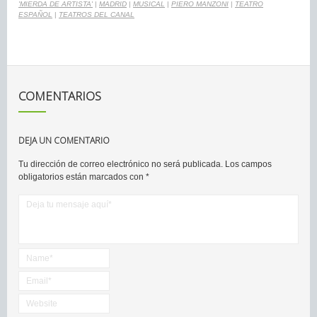
'MIERDA DE ARTISTA'
|
MADRID
|
MUSICAL
|
PIERO MANZONI
|
TEATRO
ESPAÑOL
|
TEATROS DEL CANAL
COMENTARIOS
DEJA UN COMENTARIO
Tu dirección de correo electrónico no será publicada.
Los campos
obligatorios están marcados con
*