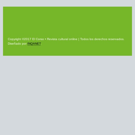
Copyright ©2017 El Corso • Revista cultural online | Todos los derechos reservados.
Diseñado por
INQANET
.