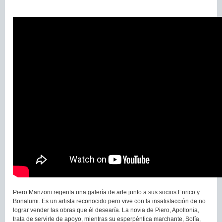
Piero Manzoni regenta una galería de arte junto a sus socios Enrico y
Bonalumi. Es un artista reconocido pero vive con la insatisfacción de no
lograr vender las obras que él desearía. La novia de Piero, Apollonia,
trata de servirle de apoyo, mientras su esperpéntica marchante, Sofía,