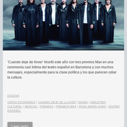
‘Cuando deje de llover’ triunfó este año con tres premios Max en una
ceremonia casi íntima del teatro español en Barcelona y con muchos
mensajes, especialmente para la clase política y los que parecen odiar
la cultura.
ESCENA
CRISIS ECONÓMICA
|
CUANDO DEJE DE LLOVER
|
DANZA
|
INDUSTRIA
CULTURAL
|
MUSICAL
|
PREMIOS
|
PREMIOS MAX
|
ROSA MARÍA SARÀ
|
TEATRO
ESPAÑOL
Leer más