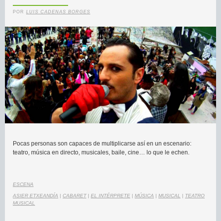
POR
LUIS CADENAS BORGES
Pocas personas son capaces de multiplicarse así en un escenario:
teatro, música en directo, musicales, baile, cine… lo que le echen.
ESCENA
ASIER ETXEANDÍA
|
CABARET
|
EL INTÉRPRETE
|
MÚSICA
|
MUSICAL
|
TEATRO
MUSICAL