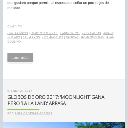
que gustará porque permite al espectador soñar un poco lejos de la
realidad.
CINE Y TV
CINE CLÁSICO
|
DAMIEN CHAZELLE
|
EMMA STONE
|
HOLLYWOOD
|
JUSTIN
HURWITZ
|
LA LA LAND
|
LOS ÁNGELES
|
MUSICAL
|
ROMANTICISMO
|
RYAN
GOSLING
Leer más
9 ENERO, 2017
GLOBOS DE ORO 2017: ‘MOONLIGHT’ GANA
PERO ‘LA LA LAND’ ARRASA
POR
LUIS CADENAS BORGES