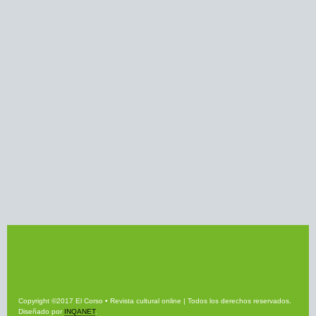
Copyright ©2017 El Corso • Revista cultural online | Todos los derechos reservados.
Diseñado por
INQANET
.