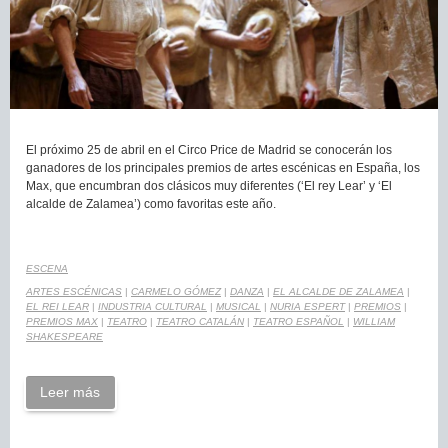
El próximo 25 de abril en el Circo Price de Madrid se conocerán los
ganadores de los principales premios de artes escénicas en España, los
Max, que encumbran dos clásicos muy diferentes (‘El rey Lear’ y ‘El
alcalde de Zalamea’) como favoritas este año.
ESCENA
ARTES ESCÉNICAS
|
CARMELO GÓMEZ
|
DANZA
|
EL ALCALDE DE ZALAMEA
|
EL REI LEAR
|
INDUSTRIA CULTURAL
|
MUSICAL
|
NURIA ESPERT
|
PREMIOS
|
PREMIOS MAX
|
TEATRO
|
TEATRO CATALÁN
|
TEATRO ESPAÑOL
|
WILLIAM
SHAKESPEARE
Leer más