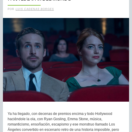
POR
LUIS CADENAS BORGES
Ya ha llegado, con decenas de premios encima y todo Hollywood
haciéndole la ola, con Ryan Gosling, Emma Stone, música,
romanticismo, ensoñación, escapismo y ese monstruo llamado Los
Ángeles convertido en escenario retro de una historia imposible, pero