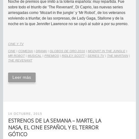
Noche de premios que imitó a la lotería española: muy repartida. Fue
sobre todo el triunfo de ‘The Revenant’, Di Caprio, las nuevas series
arriesgadas como ‘Mozart in the jungle’ y ‘Mr Robot’, de los veteranos
volviendo a triunfar, de las sorpresas, de Lady Gaga, Stallone y de la
noche en la que Jennifer Lawrence no se cayó al subir a por su premio.
CINE Y TV
CINE
|
COMEDIA
|
DRAMA
|
GLOBOS DE ORO 2016
|
MOZART IN THE JUNGLE
|
MR ROBOT
|
MUSICAL
|
PREMIOS
|
RIDLEY SCOTT
|
SERIES TV
|
THE MARTIAN
|
THE REVENANT
Leer más
16 OCTUBRE, 2015
ESTRENOS DE LA SEMANA – MARTE, LA
NASA, EL CINE ESPAÑOL Y EL TERROR
GÓTICO