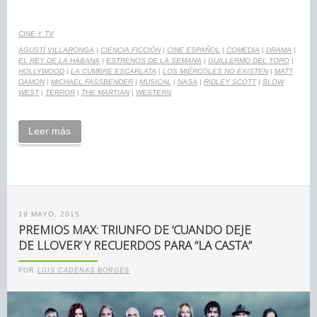
CINE Y TV
AGUSTÍ VILLARONGA
|
CIENCIA FICCIÓN
|
CINE ESPAÑOL
|
COMEDIA
|
DRAMA
|
EL REY DE LA HABANA
|
ESTRENOS DE LA SEMANA
|
GUILLERMO DEL TORO
|
HOLLYWOOD
|
LA CUMBRE ESCARLATA
|
LOS MIÉRCOLES NO EXISTEN
|
MATT
DAMON
|
MICHAEL FASSBENDER
|
MUSICAL
|
NASA
|
RIDLEY SCOTT
|
SLOW
WEST
|
TERROR
|
THE MARTIAN
|
WESTERN
Leer más
19 MAYO, 2015
PREMIOS MAX: TRIUNFO DE ‘CUANDO DEJE
DE LLOVER’ Y RECUERDOS PARA “LA CASTA”
POR
LUIS CADENAS BORGES