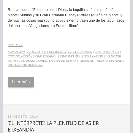
Repitan todos: “El dinero es mi Dios y la taquilla su único profeta”.
Marvel Studios y su Gran Hermana Disney Pictures (dueña de Marvel y
de muchas cosas más) como apoyo externo traen uno de los taquillazos
del año: ‘Los Vengadores: La Era de Ultrón’.
CINE Y TV
ANIMACIÓN
|
ASTÉRIX Y LA RESIDENCIA DE LOS DIOSES
|
CINE BRITÁNICO
|
CINE DE ACCIÓN
|
CINE ESPAÑOL
|
CINE INFANTIL
|
HOLLYWOOD
|
LO MEJOR
DE MÍ
|
LOS VENGADORES. LA ERA DE ULTRÓN
|
MUSICAL
|
TIEMPO SIN AIRE
|
WALKING ON SUNSHINE
Leer más
13 AGOSTO, 2014
‘EL INTÉRPRETE’: LA PLENITUD DE ASIER
ETXEANDÍA