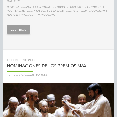
CINE Y TV
COMEDIA
|
DRAMA
|
EMMA STONE
|
GLOBOS DE ORO 2017
|
HOLLYWOOD
|
HUGH LAURIE
|
JIMMY FALLON
|
LA LA LAND
|
MERYL STREEP
|
MOONLIGHT
|
MUSICAL
|
PREMIOS
|
RYAN GOSLING
Leer más
18 FEBRERO, 2016
NOMINACIONES DE LOS PREMIOS MAX
POR
LUIS CADENAS BORGES