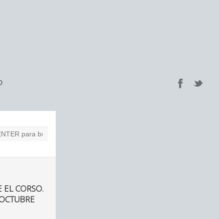
O
 EL CORSO.
 OCTUBRE