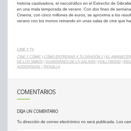
historia cautivadora, el narcotráfico en el Estrecho de Gibralt
en una mala temporada de verano. Con dos fines de semana e
Cinema, con cinco millones de euros, se aproxima a los resu
verano con los monos reinando en unas salas de cine que h
CINE Y TV
CINE Y CÓMIC
|
CÓMO ENTRENAR A TU DRAGÓN 2
|
EL AMANECER
DE LOS SIMIOS
|
GUARDIANES DE LA GALAXIA
|
HOLLYWOOD
|
IND
AUDIOVISUAL
|
TAQUILLA
COMENTARIOS
DEJA UN COMENTARIO
Tu dirección de correo electrónico no será publicada.
Los cam