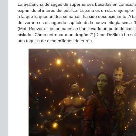
La avalancha de sagas de superhéroes basadas en comics, s
exprimido el interés del público. España es un claro ejempl
a la que le quedan dos semanas, ha sido decepcionante. A fa
del verano es el segundo capítulo de la nueva trilogía simia: 
(Matt Reeves). Los primates se han llevado un botín de casi t
aislado. ‘Cómo entrenar a un dragón 2’ (Dean DeBlois) ha sal
una taquilla de ocho millones de euros.