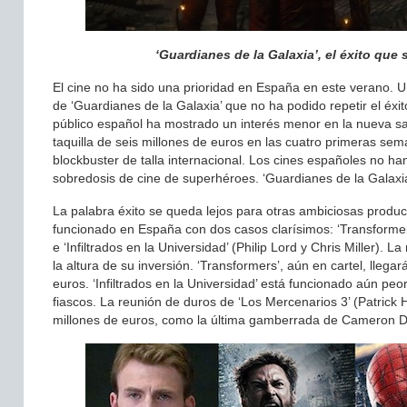
‘Guardianes de la Galaxia’, el éxito que 
El cine no ha sido una prioridad en España en este verano. Un
de ‘Guardianes de la Galaxia’ que no ha podido repetir el éxi
público español ha mostrado un interés menor en la nueva 
taquilla de seis millones de euros en las cuatro primeras se
blockbuster de talla internacional. Los cines españoles no han
sobredosis de cine de superhéroes. ‘Guardianes de la Galaxia
La palabra éxito se queda lejos para otras ambiciosas produ
funcionado en España con dos casos clarísimos: ‘Transformers
e ‘Infiltrados en la Universidad’ (Philip Lord y Chris Miller).
la altura de su inversión. ‘Transformers’, aún en cartel, lleg
euros. ‘Infiltrados en la Universidad’ está funcionado aún peo
fiascos. La reunión de duros de ‘Los Mercenarios 3’ (Patrick
millones de euros, como la última gamberrada de Cameron Di