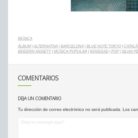
MÚSICA
ÁLBUM
|
ALTERNATIVA
|
BARCELONA
|
BLUE NOTE TOKYO
|
CATAL
MODERN ANXIETY
|
MÚSICA POPULAR
|
NOVEDAD
|
POP
|
SILVIA 
COMENTARIOS
DEJA UN COMENTARIO
Tu dirección de correo electrónico no será publicada.
Los cam