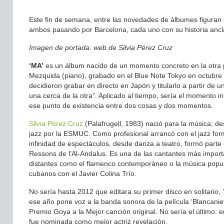
Este fin de semana, entre las novedades de álbumes figuran el
ambos pasando por Barcelona, cada uno con su historia ancla
Imagen de portada: web de Silvia Pérez Cruz
‘MA’
es un álbum nacido de un momento concreto en la otra p
Mezquida (piano), grabado en el Blue Note Tokyo en octubre
decidieron grabar en directo en Japón y titularlo a partir de 
una cerca de la otra”. Aplicado al tiempo, sería el momento i
ese punto de existencia entre dos cosas y dos momentos.
Silvia Pérez Cruz
(Palafrugell, 1983) nació para la música; d
jazz por la ESMUC. Como profesional arrancó con el jazz form
infinidad de espectáculos, desde danza a teatro, formó par
Ressons de l’Al-Andalus. Es una de las cantantes más importan
distantes como el flamenco contemporáneo o la música popula
cubanos con el Javier Colina Trío.
No sería hasta 2012 que editara su primer disco en solitario,
ese año pone voz a la banda sonora de la película ‘Blancanie
Premio Goya a la Mejor canción original. No sería el último: 
fue nominada como mejor actriz revelación.