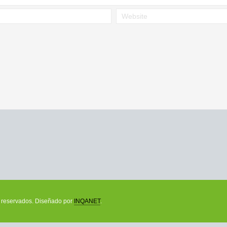
os reservados. Diseñado por
INQANET
.