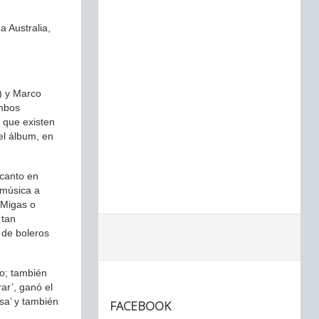
a Australia,
) y Marco
Ambos
s que existen
el álbum, en
 canto en
 música a
 Migas o
 tan
 de boleros
go; también
ar’, ganó el
sa’ y también
FACEBOOK