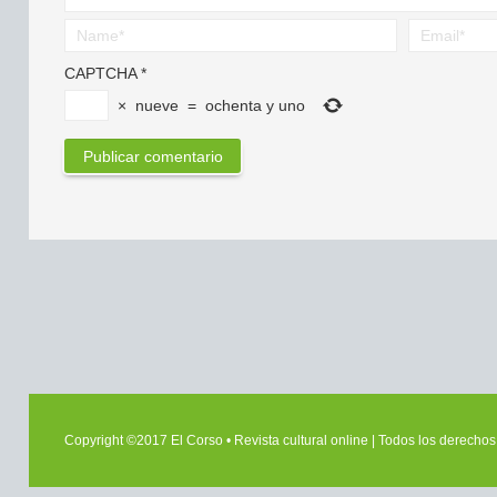
CAPTCHA
*
×
nueve
=
ochenta y uno
Copyright ©2017 El Corso • Revista cultural online | Todos los derech