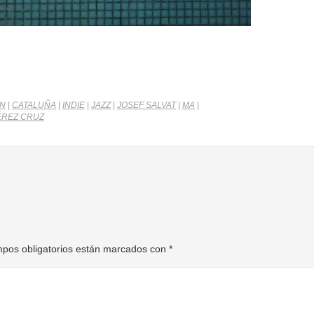
ÁN
|
CATALUÑA
|
INDIE
|
JAZZ
|
JOSEF SALVAT
|
MA
|
PÉREZ CRUZ
pos obligatorios están marcados con
*