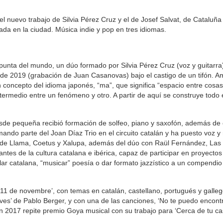
 nuevo trabajo de Silvia Pérez Cruz y el de Josef Salvat, de Cataluña 
da en la ciudad. Música indie y pop en tres idiomas.
unta del mundo, un dúo formado por Silvia Pérez Cruz (voz y guitarra
 de 2019 (grabación de Juan Casanovas) bajo el castigo de un tifón. 
un concepto del idioma japonés, “ma”, que significa “espacio entre cosa
ntermedio entre un fenómeno y otro. A partir de aquí se construye todo 
esde pequeña recibió formación de solfeo, piano y saxofón, además de
ando parte del Joan Díaz Trio en el circuito catalán y ha puesto voz y
te de Llama, Coetus y Xalupa, además del dúo con Raül Fernández, Las
tes de la cultura catalana e ibérica, capaz de participar en proyectos
r catalana, “musicar” poesía o dar formato jazzístico a un compendio
 ’11 de novembre’, con temas en catalán, castellano, portugués y galle
ves’ de Pablo Berger, y con una de las canciones, ‘No te puedo encontr
en 2017 repite premio Goya musical con su trabajo para ‘Cerca de tu ca