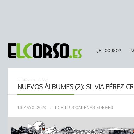
¿EL CORSO?
N
INICIO
/
NOTICIAS
/
NUEVOS ÁLBUMES (2): SILVIA PÉREZ CR
16 MAYO, 2020
/
POR
LUIS CADENAS BORGES