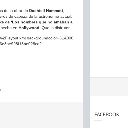
as de la obra de
Dashiell Hammett
,
ros de cabeza de la astronomía actual:
ake de
‘Los hombres que no amaban a
 hecho en
Hollywood
. Que lo disfruten.
%2Flayout.xml backgroundcolor=61A900
46e3ae998f18be028ce2
A
FACEBOOK