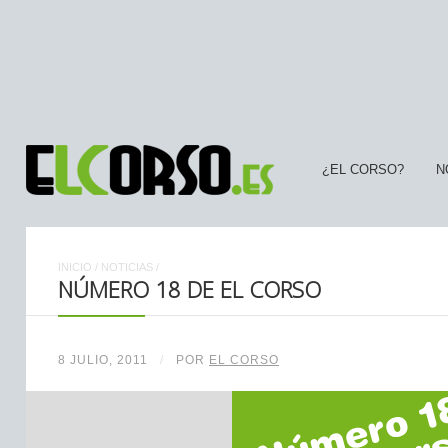
¿EL CORSO?
N
INICIO
/
NOTICIAS
/
NÚMERO 18 DE EL CORSO
8 JULIO, 2011
/
POR
EL CORSO