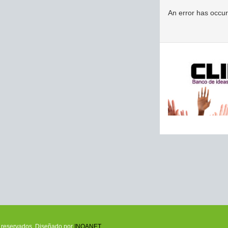
An error has occu
os reservados. Diseñado por
INQANET
.