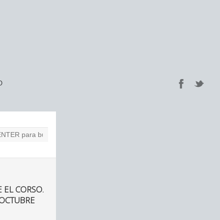
O
 EL CORSO.
 OCTUBRE