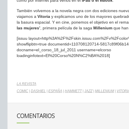
como por internet para verlos en el
iPad o el eBook
.
También volvemos a la novela negra con dos ediciones nuev
viajamos a
Vitoria
y explicamos uno de los mayores quebrade
la basura espacial. Y en cine, ponemos el objetivo en el rem
las mujeres’
, primera película de la saga
Millenium
que han
[issuu layout=http%3A%2F%2Fskin.issuu.com%2Fv%2Fcolor
showflipbtn=true documentid=110708120714-5817c89f06b1
docname=el_corso_18_jul_2011 username=elcorso
loadinginfotext=El%20Corso%20N%C2%BA%2018]
LA REVISTA
COMIC
|
DASHIEL
|
ESPAÑA
|
HAMMETT
|
JAZZ
|
MILLENIUM
|
VITORI
COMENTARIOS