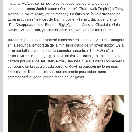
literaria. McAvoy se ha hecho con el papel por delante de otros
candidatos como
Jack Huston
(‘Outlander’, ”Boardwalk Empire’) o T
oby
Kebbell
(‘RocknRolla’, ‘Ira de titanes’). La última película estrenada en
España suya es ‘Trance’, de Danny Boyle, y tiene todavía pendiente
‘The Disappearance of Eleanor Rigby’, junto a Jessica Chastain, Viola
Davis o William Hurt, y el thriller policiaco ‘Welcome to the Punch’.
Radcliffe
, por su parte, volverá a meterse en la piel de Vladimir Bomgard
en la segunda temporada de la miniserie diario de un joven doctor. En la
gran pantalla le veremos en la comedia romántica ‘The F Word’, el
drama ‘Kill Your Darlings’ y la cinta fantástica ‘Horns’, en un intento a la
carrera por dejar de ser Harry Potter, una losa que sus otros compañeros
de reparto en la saga creada por J. K. Rowling parecen no tener más
éxito que él. De todas formas, aún es pronto para saber cómo
caracterizará a Igor el eterno mago de las gafas.