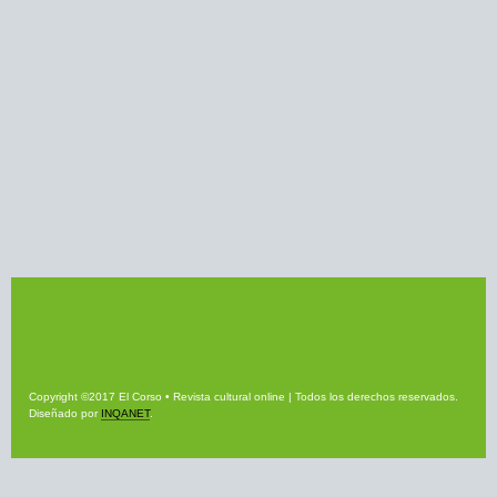
Copyright ©2017 El Corso • Revista cultural online | Todos los derechos reservados.
Diseñado por
INQANET
.