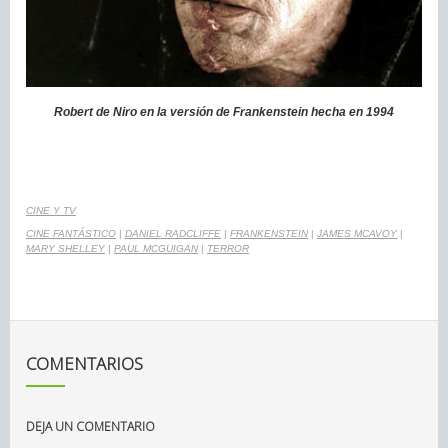
Robert de Niro en la versión de Frankenstein hecha en 1994
CINE Y TV
CINE FANTÁSTICO
|
DANIEL RADCLIFFE
|
FRANKENSTEIN
|
JAMES MCAVOY
|
MARY SHELLEY
|
PAUL MCGUIGAN
|
TERROR
COMENTARIOS
DEJA UN COMENTARIO