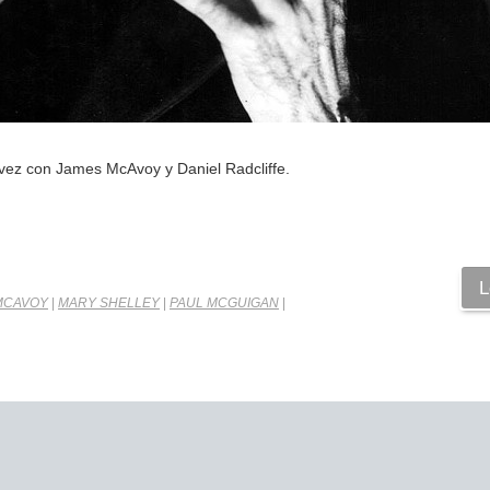
a vez con James McAvoy y Daniel Radcliffe.
L
MCAVOY
|
MARY SHELLEY
|
PAUL MCGUIGAN
|