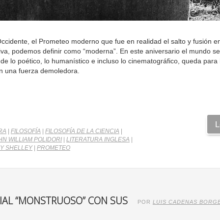
ccidente, el Prometeo moderno que fue en realidad el salto y fusión en
ctiva, podemos definir como “moderna”. En este aniversario el mundo se
e lo poético, lo humanístico e incluso lo cinematográfico, queda para 
con una fuerza demoledora.
L
RA
|
FILOSOFÍA
|
FILOSOFÍA DE LA CIENCIA
|
HN WILLIAM POLIDORI
|
LITERATURA INGLESA
|
Y SHELLEY
|
PROMETEO
RIAL “MONSTRUOSO” CON SUS
POR
LUIS CADENAS BORG