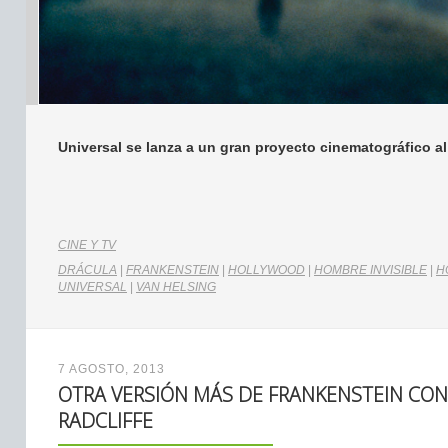
Universal se lanza a un gran proyecto cinematográfico al
CINE Y TV
DRÁCULA
|
FRANKENSTEIN
|
HOLLYWOOD
|
HOMBRE INVISIBLE
|
H
UNIVERSAL
|
VAN HELSING
7 AGOSTO, 2013
OTRA VERSIÓN MÁS DE FRANKENSTEIN CON
RADCLIFFE