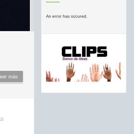
An error has occured.
eer más
ES