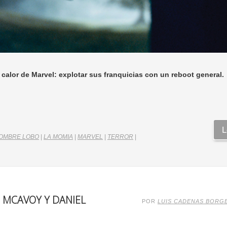
 calor de Marvel: explotar sus franquicias con un reboot general.
L
OMBRE LOBO
|
LA MOMIA
|
MARVEL
|
TERROR
|
 MCAVOY Y DANIEL
POR
LUIS CADENAS BORG