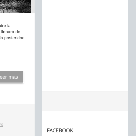
tre la
 llenará de
la posteridad
eer más
ES
FACEBOOK