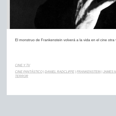
El monstruo de Frankenstein volverá a la vida en el cine otr
CINE Y TV
CINE FANTÁSTICO
|
DANIEL RADCLIFFE
|
FRANKENSTEIN
|
JAMES 
TERROR