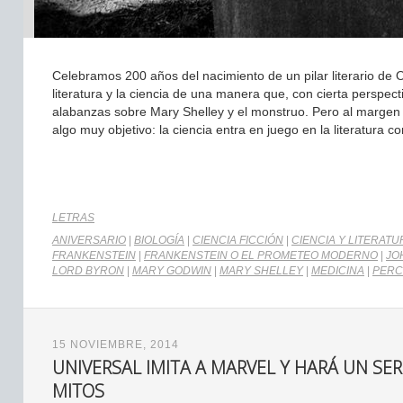
Celebramos 200 años del nacimiento de un pilar literario de O
literatura y la ciencia de una manera que, con cierta perspe
alabanzas sobre Mary Shelley y el monstruo. Pero al margen d
algo muy objetivo: la ciencia entra en juego en la literatura 
LETRAS
ANIVERSARIO
|
BIOLOGÍA
|
CIENCIA FICCIÓN
|
CIENCIA Y LITERATU
FRANKENSTEIN
|
FRANKENSTEIN O EL PROMETEO MODERNO
|
JO
LORD BYRON
|
MARY GODWIN
|
MARY SHELLEY
|
MEDICINA
|
PERC
15 NOVIEMBRE, 2014
UNIVERSAL IMITA A MARVEL Y HARÁ UN SE
MITOS