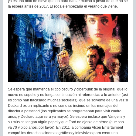
ya es una bola de nieve que da para hablar mucho a pesar de que no se
la espera antes de 2017. El rodaje empezaría el verano que viene.
Se espera que mantenga el tipo oscuro y ciberpunk de la original, que lo
nuevo no sepulte y no tenga continuación ni referencias a lo anterior (así
es como han fracasado muchas secuelas), que se solvente de una vez si
Deckard es un replicante o no como se insinuó en los montajes del
director a posteriori (los replicantes se programaban para vivir cuatro
años, y Deckard aquí será ya mayor). Se espera incluso que Vangelis y
su música tengan algún papel y que Ford no ejerza de héroe (que son
ya 70 y pico años, por favor). En 2011 la compañía Alcon Entertaiment
compró los derechos cinematográficos y televisivos para crear una