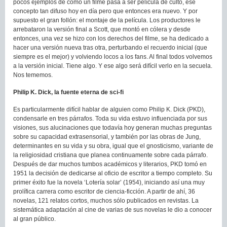
pocos ejemplos de cómo un filme pasa a ser película de culto, ese
concepto tan difuso hoy en día pero que entonces era nuevo. Y por
supuesto el gran follón: el montaje de la película. Los productores le
arrebataron la versión final a Scott, que montó en cólera y desde
entonces, una vez se hizo con los derechos del filme, se ha dedicado a
hacer una versión nueva tras otra, perturbando el recuerdo inicial (que
siempre es el mejor) y volviendo locos a los fans. Al final todos volvemos
a la versión inicial. Tiene algo. Y ese algo será difícil verlo en la secuela.
Nos tememos.
Philip K. Dick, la fuente eterna de sci-fi
Es particularmente difícil hablar de alguien como Philip K. Dick (PKD),
condensarle en tres párrafos. Toda su vida estuvo influenciada por sus
visiones, sus alucinaciones que todavía hoy generan muchas preguntas
sobre su capacidad extrasensorial, y también por las obras de Jung,
determinantes en su vida y su obra, igual que el gnosticismo, variante de
la religiosidad cristiana que planea continuamente sobre cada párrafo.
Después de dar muchos tumbos académicos y literarios, PKD tomó en
1951 la decisión de dedicarse al oficio de escritor a tiempo completo. Su
primer éxito fue la novela ‘Lotería solar’ (1954), iniciando así una muy
prolífica carrera como escritor de ciencia-ficción. A partir de ahí, 36
novelas, 121 relatos cortos, muchos sólo publicados en revistas. La
sistemática adaptación al cine de varias de sus novelas le dio a conocer
al gran público.