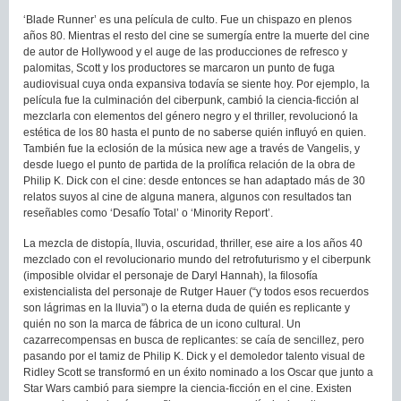
‘Blade Runner’ es una película de culto. Fue un chispazo en plenos
años 80. Mientras el resto del cine se sumergía entre la muerte del cine
de autor de Hollywood y el auge de las producciones de refresco y
palomitas, Scott y los productores se marcaron un punto de fuga
audiovisual cuya onda expansiva todavía se siente hoy. Por ejemplo, la
película fue la culminación del ciberpunk, cambió la ciencia-ficción al
mezclarla con elementos del género negro y el thriller, revolucionó la
estética de los 80 hasta el punto de no saberse quién influyó en quien.
También fue la eclosión de la música new age a través de Vangelis, y
desde luego el punto de partida de la prolífica relación de la obra de
Philip K. Dick con el cine: desde entonces se han adaptado más de 30
relatos suyos al cine de alguna manera, algunos con resultados tan
reseñables como ‘Desafío Total’ o ‘Minority Report’.
La mezcla de distopía, lluvia, oscuridad, thriller, ese aire a los años 40
mezclado con el revolucionario mundo del retrofuturismo y el ciberpunk
(imposible olvidar el personaje de Daryl Hannah), la filosofía
existencialista del personaje de Rutger Hauer (“y todos esos recuerdos
son lágrimas en la lluvia”) o la eterna duda de quién es replicante y
quién no son la marca de fábrica de un icono cultural. Un
cazarrecompensas en busca de replicantes: se caía de sencillez, pero
pasando por el tamiz de Philip K. Dick y el demoledor talento visual de
Ridley Scott se transformó en un éxito nominado a los Oscar que junto a
Star Wars cambió para siempre la ciencia-ficción en el cine. Existen