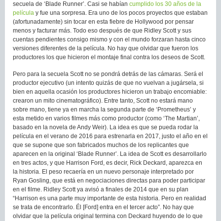
secuela de ‘Blade Runner’. Casi se habían
cumplido los 30 años de la
película
y fue una sorpresa. Era uno de los pocos proyectos que estaban
(afortunadamente) sin tocar en esta fiebre de Hollywood por pensar
menos y facturar más. Todo eso después de que Ridley Scott y sus
cuentas pendientes consigo mismo y con el mundo forzaran hasta cinco
versiones diferentes de la película. No hay que olvidar que fueron los
productores los que hicieron el montaje final contra los deseos de Scott.
Pero para la secuela Scott no se pondrá detrás de las cámaras. Será el
productor ejecutivo (un intento quizás de que no vuelvan a jugársela, si
bien en aquella ocasión los productores hicieron un trabajo encomiable:
crearon un mito cinematográfico). Entre tanto, Scott no estará mano
sobre mano, tiene ya en marcha la segunda parte de ‘Prometheus’ y
esta metido en varios filmes más como productor (como ‘The Martian’,
basado en la novela de Andy Weir). La idea es que se pueda rodar la
película en el verano de 2016 para estrenarla en 2017, justo el año en el
que se supone que son fabricados muchos de los replicantes que
aparecen en la original ‘Blade Runner’. La idea de Scott es desarrollarlo
en tres actos, y que Harrison Ford, es decir, Rick Deckard, aparezca en
la historia. El peso recaería en un nuevo personaje interpretado por
Ryan Gosling, que está en negociaciones directas para poder participar
en el filme. Ridley Scott ya avisó a finales de 2014 que en su plan
“Harrison es una parte muy importante de esta historia. Pero en realidad
se trata de encontrarlo. Él [Ford] entra en el tercer acto”. No hay que
olvidar que la película original termina con Deckard huyendo de lo que