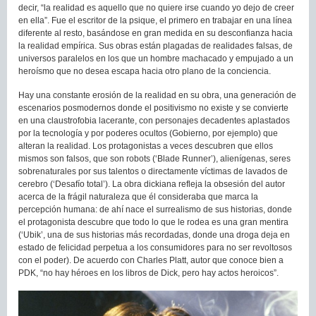
decir, “la realidad es aquello que no quiere irse cuando yo dejo de creer
en ella”. Fue el escritor de la psique, el primero en trabajar en una línea
diferente al resto, basándose en gran medida en su desconfianza hacia
la realidad empírica. Sus obras están plagadas de realidades falsas, de
universos paralelos en los que un hombre machacado y empujado a un
heroísmo que no desea escapa hacia otro plano de la conciencia.
Hay una constante erosión de la realidad en su obra, una generación de
escenarios posmodernos donde el positivismo no existe y se convierte
en una claustrofobia lacerante, con personajes decadentes aplastados
por la tecnología y por poderes ocultos (Gobierno, por ejemplo) que
alteran la realidad. Los protagonistas a veces descubren que ellos
mismos son falsos, que son robots (‘Blade Runner’), alienígenas, seres
sobrenaturales por sus talentos o directamente víctimas de lavados de
cerebro (‘Desafío total’). La obra dickiana refleja la obsesión del autor
acerca de la frágil naturaleza que él consideraba que marca la
percepción humana: de ahí nace el surrealismo de sus historias, donde
el protagonista descubre que todo lo que le rodea es una gran mentira
(‘Ubik’, una de sus historias más recordadas, donde una droga deja en
estado de felicidad perpetua a los consumidores para no ser revoltosos
con el poder). De acuerdo con Charles Platt, autor que conoce bien a
PDK, “no hay héroes en los libros de Dick, pero hay actos heroicos”.