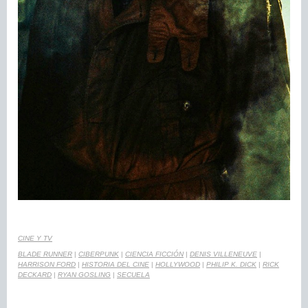
CINE Y TV
BLADE RUNNER
|
CIBERPUNK
|
CIENCIA FICCIÓN
|
DENIS VILLENEUVE
|
HARRISON FORD
|
HISTORIA DEL CINE
|
HOLLYWOOD
|
PHILIP K. DICK
|
RICK
DECKARD
|
RYAN GOSLING
|
SECUELA