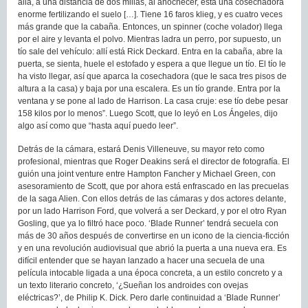
allá, a una distancia de dos millas, al anochecer, está una cosechadora
enorme fertilizando el suelo […]. Tiene 16 faros klieg, y es cuatro veces
más grande que la cabaña. Entonces, un spinner (coche volador) llega
por el aire y levanta el polvo. Mientras ladra un perro, por supuesto, un
tío sale del vehículo: allí está Rick Deckard. Entra en la cabaña, abre la
puerta, se sienta, huele el estofado y espera a que llegue un tío. El tío le
ha visto llegar, así que aparca la cosechadora (que le saca tres pisos de
altura a la casa) y baja por una escalera. Es un tío grande. Entra por la
ventana y se pone al lado de Harrison. La casa cruje: ese tío debe pesar
158 kilos por lo menos”. Luego Scott, que lo leyó en Los Ángeles, dijo
algo así como que “hasta aquí puedo leer”.
Detrás de la cámara, estará Denis Villeneuve, su mayor reto como
profesional, mientras que Roger Deakins será el director de fotografía. El
guión una joint venture entre Hampton Fancher y Michael Green, con
asesoramiento de Scott, que por ahora está enfrascado en las precuelas
de la saga Alien. Con ellos detrás de las cámaras y dos actores delante,
por un lado Harrison Ford, que volverá a ser Deckard, y por el otro Ryan
Gosling, que ya lo filtró hace poco. ‘Blade Runner’ tendrá secuela con
más de 30 años después de convertirse en un icono de la ciencia-ficción
y en una revolución audiovisual que abrió la puerta a una nueva era. Es
difícil entender que se hayan lanzado a hacer una secuela de una
película intocable ligada a una época concreta, a un estilo concreto y a
un texto literario concreto, ‘¿Sueñan los androides con ovejas
eléctricas?’, de Philip K. Dick. Pero darle continuidad a ‘Blade Runner’