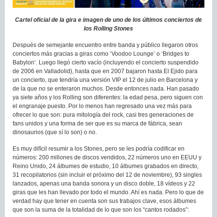
Cartel oficial de la gira e imagen de uno de los últimos conciertos de
los Rolling Stones
Después de semejante encuentro entre banda y público llegaron otros
conciertos más gracias a giras como ‘Voodoo Lounge’ o ‘Bridges to
Babylon’. Luego llegó cierto vacío (incluyendo el concierto suspendido
de 2006 en Valladolid), hasta que en 2007 bajaron hasta El Ejido para
un concierto, que tendría una versión VIP el 12 de julio en Barcelona y
de la que no se enteraron muchos. Desde entonces nada. Han pasado
ya siete años y los Rolling son diferentes: la edad pesa, pero siguen con
el engranaje puesto. Por lo menos han regresado una vez más para
ofrecer lo que son: pura mitología del rock, casi tres generaciones de
fans unidos y una forma de ser que es su marca de fábrica, sean
dinosaurios (que sí lo son) o no.
Es muy difícil resumir a los Stones, pero se les podría codificar en
números: 200 millones de discos vendidos, 22 números uno en EEUU y
Reino Unido, 24 álbumes de estudio, 10 álbumes grabados en directo,
31 recopilatorios (sin incluir el próximo del 12 de noviembre), 93 singles
lanzados, apenas una banda sonora y un disco doble, 18 vídeos y 22
giras que les han llevado por todo el mundo. Ahí es nada. Pero lo que de
verdad hay que tener en cuenta son sus trabajos clave, esos álbumes
que son la suma de la totalidad de lo que son los “cantos rodados”: