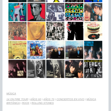
MÚSICA
14 ON FIRE TOUR
|
AÑOS 60
|
AÑOS 70
|
CONCIERTOS EN VIVO
|
MÚSICA
BRITÁNICA
|
ROCK
|
ROLLING STONES