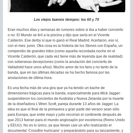
Los viejos buenos tiempos: los 60 y 70
Eran muchos días y semanas de rumores sobre si iba a haber concierto
o no: El Mundo se tiró a la piscina y dijo que sería en el Vicente
Calderón. Ese derby sí que lo ganó el Real Madrid. Acertaron, eso sí,
con el mes: junio. Otra cosa es la historia de los Stones con España, un
compendio de grandes hitos (como aquella recordada noche en el
Vicente Calderón, que cada vez tiene más de leyenda que de realidad)
con soberanas decepciones (como la anulación del concierto de
Valladolid hace unos años). Mucho amor de los fans y no tanto de la
banda, que en las últimas décadas se ha hecho famosa por las
anulaciones de última hora.
Es una fecha más de una gira que ya ha tenido un bache de
dimensiones trágicas para la banda, especialmente para Mick Jagger:
suspendieron los conciertos de Australia y Nueva Zelanda por la muerte
de la diseñadora L’Wren Scott, pareja durante 13 años de Jagger. La
idea es que el final de la primavera y gran parte del verano sean sólo
para Europa, que entre mayo y julio recorran el continente después de
que 2013 fueran para el mundo anglosajón por excelencia (Reino Unido
y EEUU). No es lo único, ya que llevan casi un año realizando el
documental ‘Crossfire hurricane’ y preparándolo para su lanzamiento, y