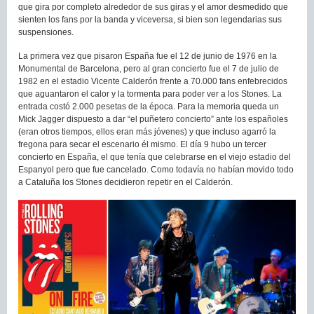
que gira por completo alrededor de sus giras y el amor desmedido que
sienten los fans por la banda y viceversa, si bien son legendarias sus
suspensiones.
La primera vez que pisaron España fue el 12 de junio de 1976 en la
Monumental de Barcelona, pero al gran concierto fue el 7 de julio de
1982 en el estadio Vicente Calderón frente a 70.000 fans enfebrecidos
que aguantaron el calor y la tormenta para poder ver a los Stones. La
entrada costó 2.000 pesetas de la época. Para la memoria queda un
Mick Jagger dispuesto a dar “el puñetero concierto” ante los españoles
(eran otros tiempos, ellos eran más jóvenes) y que incluso agarró la
fregona para secar el escenario él mismo. El día 9 hubo un tercer
concierto en España, el que tenía que celebrarse en el viejo estadio del
Espanyol pero que fue cancelado. Como todavía no habían movido todo
a Cataluña los Stones decidieron repetir en el Calderón.