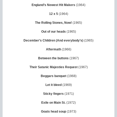
England’s Newest Hit Makers
(1964)
12 x 5
(1964)
The Rolling Stones, Now!
(1965)
Out of our heads
(1965)
December’s Children (And everybody’s)
(1965)
Aftermath
(1966)
Between the buttons
(1967)
Their Satanic Majesties Request
(1967)
Beggars banquet
(1968)
Let it bleed
(1969)
Sticky fingers
(1971)
Exile on Main St.
(1972)
Goats head soup
(1973)