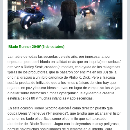
‘Blade Runner 2049’ (6 de octubre)
La madre de todas las secuelas de este año, por innecesaria, por
esperada, porque si triunfa en calidad (más que en taquilla) encumbrará
otra vez a Ridley Scott, creador (a medias, con ayuda de las milagrosas
tijeras de los productores, que le pasaron por encima en los 80) de la
original gracias a un libro canónico de Philip K. Dick. Pero si fracasa
será la prueba definitiva de que a los mitos clásicos del cine hay que
dejarlos en paz y buscar ideas nuevas en lugar de vampirizar las viejas
o bailar sobre hermosas tumbas cyberpunk que ayudaron a crear la
estética de los 80 y muchas infancias y adolescencias.
En esta ocasión Ridley Scott no ejercerá como director, puesto que
ocupa Denis Villeneuve (‘Prisioneros’), que tendrá que alcanzar el listón
anterior, no tanto el de Scott como el del mito que se ha creado
alrededor de ‘Blade Runner’. Jugar con las leyendas es muy peligroso,
porque hay muchas posibilidades de quemarse en el intento. Para