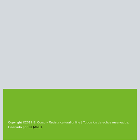
Copyright ©2017 El Corso • Revista cultural online | Todos los derechos reservados.
Diseñado por
INQANET
.