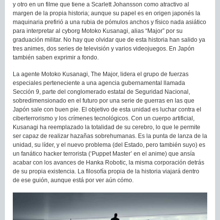
y otro en un filme que tiene a Scarlett Johansson como atractivo al
margen de la propia historia; aunque su papel es en origen japonés la
maquinaria prefirió a una rubia de pómulos anchos y físico nada asiático
para interpretar al cyborg Motoko Kusanagi, alias “Major” por su
graduación militar. No hay que olvidar que de esta historia han salido ya
tres animes, dos series de televisión y varios videojuegos. En Japón
también saben exprimir a fondo.
La agente Motoko Kusanagi, The Major, lidera el grupo de fuerzas
especiales perteneciente a una agencia gubernamental llamada
Sección 9, parte del conglomerado estatal de Seguridad Nacional,
sobredimensionado en el futuro por una serie de guerras en las que
Japón sale con buen pie. El objetivo de esta unidad es luchar contra el
ciberterrorismo y los crímenes tecnológicos. Con un cuerpo artificial,
Kusanagi ha reemplazado la totalidad de su cerebro, lo que le permite
ser capaz de realizar hazañas sobrehumanas. Es la punta de lanza de la
unidad, su líder, y el nuevo problema (del Estado, pero también suyo) es
un fanático hacker terrorista (‘Puppet Master’ en el anime) que ansía
acabar con los avances de Hanka Robotic, la misma corporación detrás
de su propia existencia. La filosofía propia de la historia viajará dentro
de ese guión, aunque está por ver aún cómo.