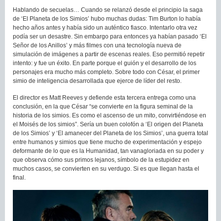
Hablando de secuelas… Cuando se relanzó desde el principio la saga
de ‘El Planeta de los Simios’ hubo muchas dudas: Tim Burton lo había
hecho años antes y había sido un auténtico fiasco. Intentarlo otra vez
podía ser un desastre. Sin embargo para entonces ya habían pasado ‘El
Señor de los Anillos’ y más filmes con una tecnología nueva de
simulación de imágenes a partir de escenas reales. Eso permitió repetir
intento: y fue un éxito. En parte porque el guión y el desarrollo de los
personajes era mucho más completo. Sobre todo con César, el primer
simio de inteligencia desarrollada que ejerce de líder del resto.
El director es Matt Reeves y defiende esta tercera entrega como una
conclusión, en la que César “se convierte
en
la figura seminal de la
historia de los simios. Es como el ascenso de un mito, convirtiéndose en
el Moisés de los simios”. Sería un buen colofón a ‘El origen del Planeta
de los Simios’ y ‘El amanecer del Planeta de los Simios’, una guerra total
entre humanos y simios que tiene mucho de experimentación y espejo
deformante de lo que es la Humanidad, tan vanagloriada en su poder y
que observa cómo sus primos lejanos, símbolo de la estupidez en
muchos casos, se convierten en su verdugo. Si es que llegan hasta el
final.