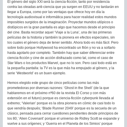
El género del siglo XXI será la ciencia-ficción, tanto por resistencia
contra las oleadas anti-ciencia que ya surgen en EEUU y no tardarán en
llegar a Europa, como por las ventajas que ofrece hoy en día la
tecnología audiovisual e informática para hacer realidad estos mundos
imposibles surgidos de la imaginación. Proyectar mundos utópicos o
distópicos en la gran pantalla es algo que hacemos desde el principio
del cine. Basta recordar aquel ‘Viaje a la Luna’, una de las primeras
películas de la historia y también la pionera en efectos especiales, sin
los cuales el género deja de tener sentido. Ahora todo es más fácil. Pero
sobre todo porque Hollywood ha encontrado un filón y no va a soltarlo
hasta agotarlo por completo. También hay que saber diferenciar entre
ciencia-ficción y cine de acción disfrazado como tal, como el caso de
Star Wars o los productos Marvel, que no lo son. Pero casi todo está en
la pequeña pantalla: la TV es la que más ha empujado al género, y la
serie ‘Westworld’ es un buen ejemplo.
Hemos elegido este grupo de cinco películas como las más
prometedoras por diversas razones: ‘Ghost in the Shell’ (de la que
hablaremos en el próximo nº60 de la revista El Corso y con más
extensión en el futuro) porque es ciencia-ficción cyberpunk llevada al
extremo; ‘Valerian’ porque es la obra pionera en cómic de casi todo lo
que vendría después; ‘Blade Runner 2049’ porque es la secuela de un
clásico, pensada para cerrar cuestiones pendientes desde principios de
los 80; ‘Alien Covenant’ porque el universo de Ridley Scott se expande y
vuelve a sus orígenes; y ‘Guerra en el Planeta de los Simios’ porque