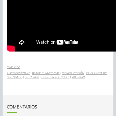
CINE Y TV
ALIEN COVENANT
|
BLADE RUNNER 2049
|
CIENCIA FICCIÓN
|
EL PLANETA DE
LOS SIMIOS
|
ESTRENOS
|
GHOST IN THE SHELL
|
VALERIAN
COMENTARIOS