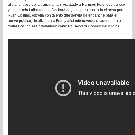
aliviar el peso de la púrpura han rescatado a Harrison Ford, que parece
ya el abuelo furibundo del Deckard original, pero con todo el peso para
Ryan Gosling, estrella con talento que servirá de enganche para el
nuevo público, de alivio para Ford y aliciente novedoso, aunque en el
trailer Gosling sea presentado como un Deckard clonado del original.