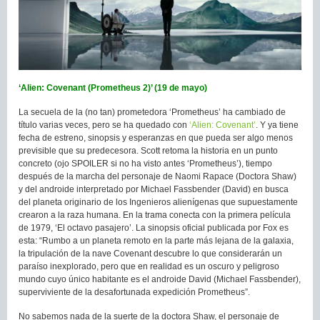
‘Alien: Covenant (Prometheus 2)’ (19 de mayo)
La secuela de la (no tan) prometedora ‘Prometheus’ ha cambiado de
título varias veces, pero se ha quedado con
‘Alien: Covenant’
. Y ya tiene
fecha de estreno, sinopsis y esperanzas en que pueda ser algo menos
previsible que su predecesora. Scott retoma la historia en un punto
concreto (ojo SPOILER si no ha visto antes ‘Prometheus’), tiempo
después de la marcha del personaje de Naomi Rapace (Doctora Shaw)
y del androide interpretado por Michael Fassbender (David) en busca
del planeta originario de los Ingenieros alienígenas que supuestamente
crearon a la raza humana. En la trama conecta con la primera película
de 1979, ‘El octavo pasajero’. La sinopsis oficial publicada por Fox es
esta: “Rumbo a un planeta remoto en la parte más lejana de la galaxia,
la tripulación de la nave Covenant descubre lo que considerarán un
paraíso inexplorado, pero que en realidad es un oscuro y peligroso
mundo cuyo único habitante es el androide David (Michael Fassbender),
superviviente de la desafortunada expedición Prometheus”.
No sabemos nada de la suerte de la doctora Shaw, el personaje de