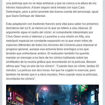
una pelirroja que no se deja amilanar y que se coloca a la altura de los
héroes masculinos. A buen seguro será mirada con lupa Cara
Delevingne, pero a priori promete dar buena cuenta del personaje, igual
que Dane DeHaan de Valerian.
Esta adaptación con trasfondo francés será vital para saber los próximos
derroteros del sci-fi, al menos en lo que se refiere a vías clásicas. El
argumento sigue el rastro del cómic: el comandante interpretado por
Clive Owen envía a Valerian y Laureline a una misión en Alfa, una
metrópoli espacial en constante expansión en la que viven miles de
especies diferentes de todos los rincones del Universo para impulsar el
progreso general, aunque esa armonía tiene enemigos a los que
tendrán que enfrentarse ambos. El realizador también ha querido
mandar un mensaje a los fans de los cómics hablando sobre las
similitudes de la novela gráfica que encontrarán en la película. Besson
afirma que “hay un aire de los cómics”. “Cuando lees un cómic, tardas 20
minutos. La pelícua son dos horas. Así que he cogido lo esencial, pero
también he tenido que ir a otros mundos. Pero cuando veas la películas,
recordarás los cómics”.