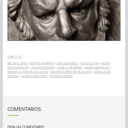
CINE Y TV
BELÉN LÓPEZ
|
BERTO ROMERO
|
CINE ESPAÑOL
|
GOYAS 2014
|
HOVIK
KEUCHKERIAN
|
JAVIER PEREIRA
|
JOSÉ A. ROMERO
|
MARÍA MORALES
|
MEJOR ACTOR REVELACIÓN
|
MEJOR ACTRIZ REVELACIÓN
|
NATALIA DE
MOLINA
|
OLIMPIA MELINTE
|
PATRICK CRIADO
COMENTARIOS
DEJA UN COMENTARIO