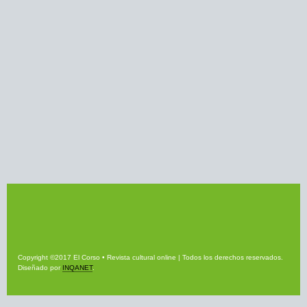
Copyright ©2017 El Corso • Revista cultural online | Todos los derechos reservados.
Diseñado por
INQANET
.