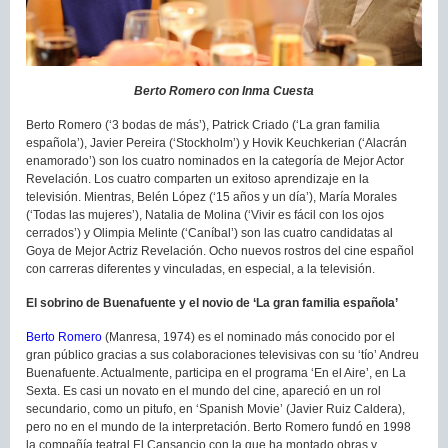
Berto Romero con Inma Cuesta
Berto Romero (‘3 bodas de más’), Patrick Criado (‘La gran familia
española’), Javier Pereira (‘Stockholm’) y Hovik Keuchkerian (‘Alacrán
enamorado’) son los cuatro nominados en la categoría de Mejor Actor
Revelación. Los cuatro comparten un exitoso aprendizaje en la
televisión. Mientras, Belén López (‘15 años y un día’), María Morales
(‘Todas las mujeres’), Natalia de Molina (‘Vivir es fácil con los ojos
cerrados’) y Olimpia Melinte (‘Caníbal’) son las cuatro candidatas al
Goya de Mejor Actriz Revelación. Ocho nuevos rostros del cine español
con carreras diferentes y vinculadas, en especial, a la televisión.
El sobrino de Buenafuente y el novio de ‘La gran familia española’
Berto Romero
(Manresa, 1974) es el nominado más conocido por el
gran público gracias a sus colaboraciones televisivas con su ‘tío’ Andreu
Buenafuente. Actualmente, participa en el programa ‘En el Aire’, en La
Sexta. Es casi un novato en el mundo del cine, apareció en un rol
secundario, como un pitufo, en ‘Spanish Movie’ (Javier Ruiz Caldera),
pero no en el mundo de la interpretación. Berto Romero fundó en 1998
la compañía teatral El Cansancio con la que ha montado obras y