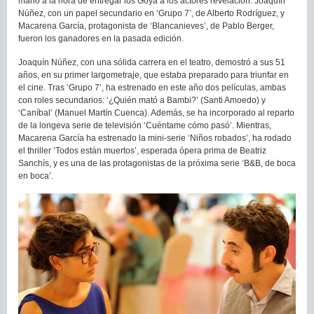
mano a la hora de entregar los Goya a los actores revelación. Joaquín
Núñez, con un papel secundario en ‘Grupo 7’, de Alberto Rodríguez, y
Macarena García, protagonista de ‘Blancanieves’, de Pablo Berger,
fueron los ganadores en la pasada edición.
Joaquín Núñez, con una sólida carrera en el teatro, demostró a sus 51
años, en su primer largometraje, que estaba preparado para triunfar en
el cine. Tras ‘Grupo 7’, ha estrenado en este año dos películas, ambas
con roles secundarios: ‘¿Quién mató a Bambi?’ (Santi Amoedo) y
‘Caníbal’ (Manuel Martín Cuenca). Además, se ha incorporado al reparto
de la longeva serie de televisión ‘Cuéntame cómo pasó’. Mientras,
Macarena García ha estrenado la mini-serie ‘Niños robados’, ha rodado
el thriller ‘Todos están muertos’, esperada ópera prima de Beatriz
Sanchís, y es una de las protagonistas de la próxima serie ‘B&B, de boca
en boca’.