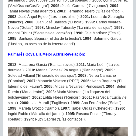
del manco’).
2007:
José Luis Torrijo (‘La soledad’).
2006:
Quim Gutiérrez
(‘AzulOscuroCasiNegro’).
2005:
Jesús Carroza (‘7 vírgenes’).
2004:
Tamar Novas (‘Mar adentro’).
2003:
Fernando Tejero (‘Días de fútbol’).
2002:
José Ángel Egido (‘Los lunes al sol’).
2001:
Leonardo Sbaraglia
(‘Intacto’).
2000:
Juan José Ballesta (‘El bola’).
1999:
Carlos Álvarez-
Novoa (‘Solas’).
1998:
Miroslav Táborsky (‘La niña de tus ojos’).
1997:
Andoni Erburu (‘Secretos del corazón’).
1996:
Fele Martínez (‘Tesis’).
1995:
Santiago Segura (‘El día de la bestia’).
1994:
Saturnino García
(‘Justino, un asesino de la tercera edad’).
Palmarés Goya a la Mejor Actriz Revelación:
2012:
Macarena García (‘Blancanieves’).
2011:
María León (‘La voz
dormida’).
2010:
Marina Comas (‘Pa negre’) (‘Pan negro’).
2009:
Soledad Villamil (‘El secreto de sus ojos’).
2008:
Nerea Camacho
(‘Camino’).
2007:
Manuela Velasco (‘REC’).
2006:
Ivana Baquero (‘El
laberinto del Fauno’).
2005:
Micaela Nevárez (‘Princesas’).
2004:
Belén
Rueda (‘Mar adentro’).
2003:
María Valverde (‘La flaqueza del
bolchevique’).
2002:
Lolita Flores (‘Rencor’).
2001:
Paz Vega (‘Lucía y el
sexo’).
2000:
Laia Marull (‘Fugitivas’).
1999:
Ana Fernández (‘Solas’).
1998:
Marieta Orozco (‘Barrio’).
1997:
Isabel Ordaz (‘Chevrolet’).
1996:
Ingrid Rubio (‘Más allá del jardín’).
1995:
Rosana Pastor (‘Tierra y
libertad’).
1994:
Ruth Gabriel (‘Días contados’).