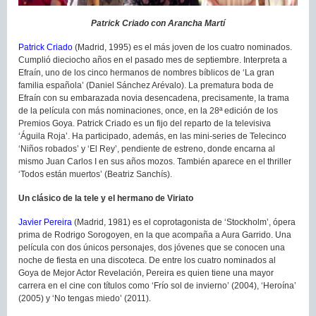
Patrick Criado con Arancha Martí
Patrick Criado
(Madrid, 1995) es el más joven de los cuatro nominados.
Cumplió dieciocho años en el pasado mes de septiembre. Interpreta a
Efraín, uno de los cinco hermanos de nombres bíblicos de ‘La gran
familia española’ (Daniel Sánchez Arévalo). La prematura boda de
Efraín con su embarazada novia desencadena, precisamente, la trama
de la película con más nominaciones, once, en la 28ª edición de los
Premios Goya. Patrick Criado es un fijo del reparto de la televisiva
‘Águila Roja’. Ha participado, además, en las mini-series de Telecinco
‘Niños robados’ y ‘El Rey’, pendiente de estreno, donde encarna al
mismo Juan Carlos I en sus años mozos. También aparece en el thriller
‘Todos están muertos’ (Beatriz Sanchís).
Un clásico de la tele y el hermano de Viriato
Javier Pereira
(Madrid, 1981) es el coprotagonista de ‘Stockholm’, ópera
prima de Rodrigo Sorogoyen, en la que acompaña a Aura Garrido. Una
película con dos únicos personajes, dos jóvenes que se conocen una
noche de fiesta en una discoteca. De entre los cuatro nominados al
Goya de Mejor Actor Revelación, Pereira es quien tiene una mayor
carrera en el cine con títulos como ‘Frío sol de invierno’ (2004), ‘Heroína’
(2005) y ‘No tengas miedo’ (2011).