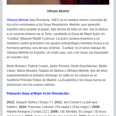
Olimpia Melinte
Olimpia Melinte
(Iasi-Rumanía, 1987) es el nombre menos conocido de
los ocho nominados a los Goya Revelación. Melinte, que aprendió
español para aceptar el papel, sale airosa de todo un reto: dar la réplica
a un excelso Antonio de la Torre, candidato al Goya de Mejor Actor, en
‘Caníbal’ (Manuel Martín Cuenca). La actriz rumana enamora a un
metódico sastre granadino con gustos antropófagos mientras busca a su
hermana gemela, una de sus víctimas. ‘Caníbal’ es el único trabajo de
Olimpia Melinte en España. Un rostro que, con y sin Goya, ha impactado
en nuestro cine.
Berto Romero, Patrick Criado, Javier Pereira, Hovik Keuchkerian, Belén
López, María Morales, Natalia de Molina y Olimpia Melinte, dos de ellos
experimentarán el próximo domingo un salto en su carrera en el
Auditorio Príncipe Felipe de Madrid. La Academia y los Goya nunca se
equivocan con los nuevos valores.
Palmarés Goya al Mejor Actor Revelación:
2012:
Joaquín Núñez (‘Grupo 7’).
2011:
Jan Cornet (‘La piel que
habito’).
2010:
Francesc Colomer (‘Pa negre’) (‘Pan negro’).
2009:
Alberto Ammann (‘Celda 211’).
2008:
J.M. Montilla ‘El Langui’ (‘El truco