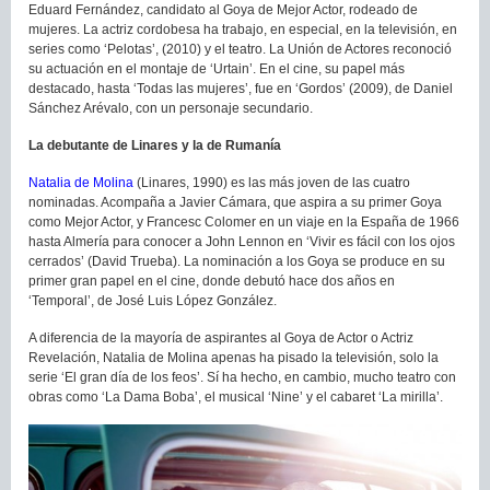
Eduard Fernández, candidato al Goya de Mejor Actor, rodeado de
mujeres. La actriz cordobesa ha trabajo, en especial, en la televisión, en
series como ‘Pelotas’, (2010) y el teatro. La Unión de Actores reconoció
su actuación en el montaje de ‘Urtain’. En el cine, su papel más
destacado, hasta ‘Todas las mujeres’, fue en ‘Gordos’ (2009), de Daniel
Sánchez Arévalo, con un personaje secundario.
La debutante de Linares y la de Rumanía
Natalia de Molina
(Linares, 1990) es las más joven de las cuatro
nominadas. Acompaña a Javier Cámara, que aspira a su primer Goya
como Mejor Actor, y Francesc Colomer en un viaje en la España de 1966
hasta Almería para conocer a John Lennon en ‘Vivir es fácil con los ojos
cerrados’ (David Trueba). La nominación a los Goya se produce en su
primer gran papel en el cine, donde debutó hace dos años en
‘Temporal’, de José Luis López González.
A diferencia de la mayoría de aspirantes al Goya de Actor o Actriz
Revelación, Natalia de Molina apenas ha pisado la televisión, solo la
serie ‘El gran día de los feos’. Sí ha hecho, en cambio, mucho teatro con
obras como ‘La Dama Boba’, el musical ‘Nine’ y el cabaret ‘La mirilla’.