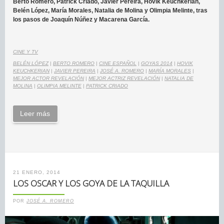
Berto Romero, Patrick Criado, Javier Pereira, Hovik Keuchkerian,
Belén López, María Morales, Natalia de Molina y Olimpia Melinte, tras
los pasos de Joaquín Núñez y Macarena García.
CINE Y TV
BELÉN LÓPEZ
|
BERTO ROMERO
|
CINE ESPAÑOL
|
GOYAS 2014
|
HOVIK
KEUCHKERIAN
|
JAVIER PEREIRA
|
JOSÉ A. ROMERO
|
MARÍA MORALES
|
MEJOR ACTOR REVELACIÓN
|
MEJOR ACTRIZ REVELACIÓN
|
NATALIA DE
MOLINA
|
OLIMPIA MELINTE
|
PATRICK CRIADO
Leer más
21 ENERO, 2014
LOS OSCAR Y LOS GOYA DE LA TAQUILLA
POR
JOSÉ A. ROMERO