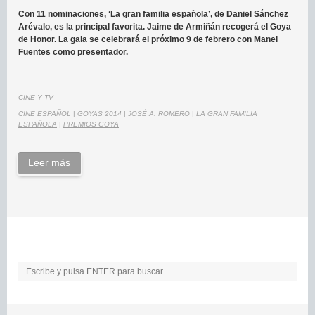
Con 11 nominaciones, ‘La gran familia española’, de Daniel Sánchez
Arévalo, es la principal favorita. Jaime de Armiñán recogerá el Goya
de Honor. La gala se celebrará el próximo 9 de febrero con Manel
Fuentes como presentador.
CINE Y TV
CINE ESPAÑOL
|
GOYAS 2014
|
JOSÉ A. ROMERO
|
LA GRAN FAMILIA
ESPAÑOLA
|
PREMIOS GOYA
Leer más