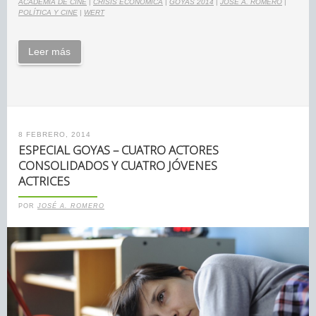
ACADEMIA DE CINE
|
CRISIS ECONÓMICA
|
GOYAS 2014
|
JOSÉ A. ROMERO
|
POLÍTICA Y CINE
|
WERT
Leer más
8 FEBRERO, 2014
ESPECIAL GOYAS – CUATRO ACTORES
CONSOLIDADOS Y CUATRO JÓVENES
ACTRICES
POR
JOSÉ A. ROMERO