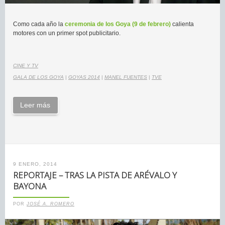
Como cada año la
ceremonia de los Goya (9 de febrero)
calienta
motores con un primer spot publicitario.
CINE Y TV
GALA DE LOS GOYA
|
GOYAS 2014
|
MANEL FUENTES
|
TVE
Leer más
9 ENERO, 2014
REPORTAJE – TRAS LA PISTA DE ARÉVALO Y
BAYONA
POR
JOSÉ A. ROMERO