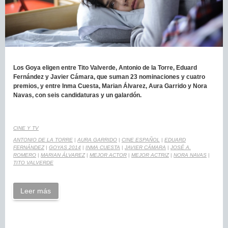
Los Goya eligen entre Tito Valverde, Antonio de la Torre, Eduard
Fernández y Javier Cámara, que suman 23 nominaciones y cuatro
premios, y entre Inma Cuesta, Marian Álvarez, Aura Garrido y Nora
Navas, con seis candidaturas y un galardón.
CINE Y TV
ANTONIO DE LA TORRE
|
AURA GARRIDO
|
CINE ESPAÑOL
|
EDUARD
FERNÁNDEZ
|
GOYAS 2014
|
INMA CUESTA
|
JAVIER CÁMARA
|
JOSÉ A.
ROMERO
|
MARIAN ÁLVAREZ
|
MEJOR ACTOR
|
MEJOR ACTRIZ
|
NORA NAVAS
|
TITO VALVERDE
Leer más