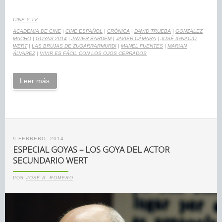
CINE Y TV
ACADEMIA DE CINE
|
CINE ESPAÑOL
|
CRÓNICA
|
DAVID TRUEBA
|
GONZÁLEZ
MACHO
|
GOYAS 2014
|
JAVIER BARDEM
|
JAVIER CÁMARA
|
JOSÉ IGNACIO
WERT
|
LAS BRUJAS DE ZUGARRARMURDI
|
MANEL FUENTES
|
MARIAN
ÁLVAREZ
|
VIVIR ES FÁCIL CON LOS OJOS CERRADOS
Leer más
9 FEBRERO, 2014
ESPECIAL GOYAS – LOS GOYA DEL ACTOR
SECUNDARIO WERT
POR
JOSÉ A. ROMERO