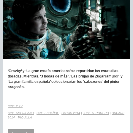
‘Gravity’ y ‘La gran estafa americana’ se repartirían las estatuillas
doradas. Mientras, ‘3 bodas de más’, ‘Las brujas de Zugarramurdi’ y
‘La gran familia española’ coleccionarían los ‘cabezones’ del pintor
aragonés.
CINE Y TV
CINE AMERICANO
|
CINE ESPAÑOL
|
GOYAS 2014
|
JOSÉ A. ROMERO
|
OSCARS
2014
|
TAQUILLA