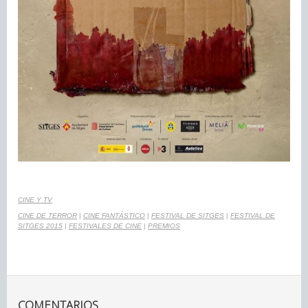
CINE Y TV
CINE DE TERROR
|
CINE FANTÁSTICO
|
FESTIVAL DE SITGES
|
FESTIVAL DE
SITGES 2015
|
FESTIVALES DE CINE
|
PREMIOS
COMENTARIOS