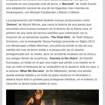
convierte en una exquisita cinta de terror, o ‘
Macbeth’
, de Justin Kurzel,
una adaptación visceral de una de las tragedias más cruentas de
Shakespeare, con Michael Fassbender y Marion Cotillard.
La programación del Festival también incluye producciones como
‘
Demon’
,
de Marcin Wrona, que narra la historia de una pareja que
encuentra unos huesos humanos en el terreno de su futura casa, el
primero de una serie de hechos extraños que culminarán con la
irrupción de un turbulento espíritu; ‘
The Final Girls’
, de Todd Strauss-
Schulson, con la emergente Taissa Farmiga (presente en Sitges 2013,
con Mindscape) y Malin Akerman, una película donde la hija de una
estrella del cine de terror asiste a la proyección de un slasher
protagonizado por su madre, pero un accidente acabará con la chica y
sus amigas dentro de la película; ‘
Journey to the Shore’
, de Kiyoshi
Kurosawa, un relato en el que una mujer que perdió a su marido en el
mar ve como el fantasma de su compañero se le aparece ante los ojos; o
la danesa ‘
What We Become’
, de Bo Mikkelsen, donde una familia
queda aislada debido a un brote de gripe mortal en el vecindario y
deberá hacer todo lo posible para protegerse mientras, en el exterior, la
situación se tensa hasta estallar el caos.