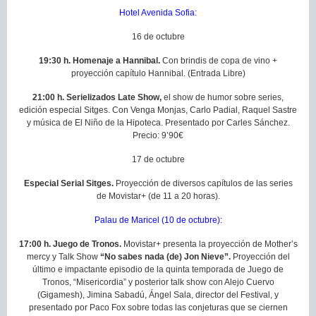
Hotel Avenida Sofia:
16 de octubre
19:30 h. Homenaje a Hannibal.
Con brindis de copa de vino +
proyección capítulo Hannibal. (Entrada Libre)
21:00 h. Serielizados Late Show,
el show de humor sobre series,
edición especial Sitges. Con Venga Monjas, Carlo Padial, Raquel Sastre
y música de El Niño de la Hipoteca. Presentado por Carles Sánchez.
Precio: 9’90€
17 de octubre
Especial Serial Sitges.
Proyección de diversos capítulos de las series
de Movistar+ (de 11 a 20 horas).
Palau de Maricel (10 de octubre):
17:00 h. Juego de Tronos.
Movistar+ presenta la proyección de Mother’s
mercy y Talk Show
“No sabes nada (de) Jon Nieve”.
Proyección del
último e impactante episodio de la quinta temporada de Juego de
Tronos, “Misericordia” y posterior talk show con Alejo Cuervo
(Gigamesh), Jimina Sabadú, Ángel Sala, director del Festival, y
presentado por Paco Fox sobre todas las conjeturas que se ciernen