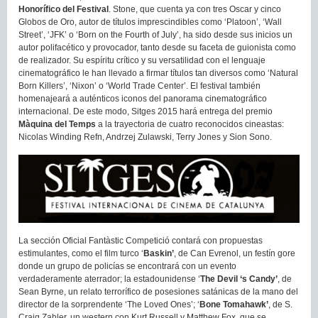
Honorífico del Festival
. Stone, que cuenta ya con tres Oscar y cinco
Globos de Oro, autor de títulos imprescindibles como ‘Platoon’, ‘Wall
Street’, ‘JFK’ o ‘Born on the Fourth of July’, ha sido desde sus inicios un
autor polifacético y provocador, tanto desde su faceta de guionista como
de realizador. Su espíritu crítico y su versatilidad con el lenguaje
cinematográfico le han llevado a firmar títulos tan diversos como ‘Natural
Born Killers’, ‘Nixon’ o ‘World Trade Center’. El festival también
homenajeará a auténticos iconos del panorama cinematográfico
internacional. De este modo, Sitges 2015 hará entrega del premio
Màquina del Temps
a la trayectoria de cuatro reconocidos cineastas:
Nicolas Winding Refn, Andrzej Zulawski, Terry Jones y Sion Sono.
La sección Oficial Fantàstic Competició contará con propuestas
estimulantes, como el film turco ‘
Baskin’
, de Can Evrenol, un festín gore
donde un grupo de policías se encontrará con un evento
verdaderamente aterrador; la estadounidense ‘
The Devil ‘s Candy’
, de
Sean Byrne, un relato terrorífico de posesiones satánicas de la mano del
director de la sorprendente ‘The Loved Ones’; ‘
Bone Tomahawk’
, de S.
Craig Zahler, un western con Kurt Russell y Matthew Fox, que se