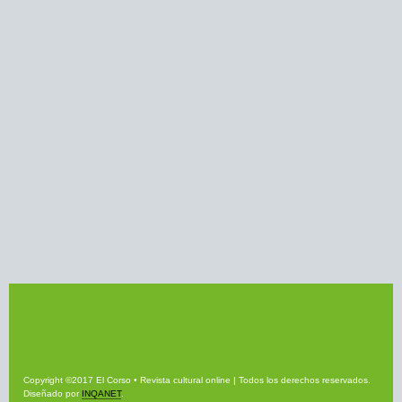
Copyright ©2017 El Corso • Revista cultural online | Todos los derechos reservados.
Diseñado por
INQANET
.