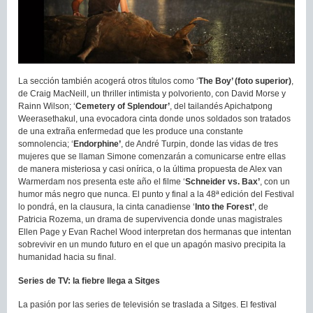
La sección también acogerá otros títulos como ‘
The Boy’ (foto superior)
,
de Craig MacNeill, un thriller intimista y polvoriento, con David Morse y
Rainn Wilson; ‘
Cemetery of Splendour’
, del tailandés Apichatpong
Weerasethakul, una evocadora cinta donde unos soldados son tratados
de una extraña enfermedad que les produce una constante
somnolencia; ‘
Endorphine’
, de André Turpin, donde las vidas de tres
mujeres que se llaman Simone comenzarán a comunicarse entre ellas
de manera misteriosa y casi onírica, o la última propuesta de Alex van
Warmerdam nos presenta este año el filme ‘
Schneider vs. Bax’
, con un
humor más negro que nunca. El punto y final a la 48ª edición del Festival
lo pondrá, en la clausura, la cinta canadiense ‘
Into the Forest’
, de
Patricia Rozema, un drama de supervivencia donde unas magistrales
Ellen Page y Evan Rachel Wood interpretan dos hermanas que intentan
sobrevivir en un mundo futuro en el que un apagón masivo precipita la
humanidad hacia su final.
Series de TV: la fiebre llega a Sitges
La pasión por las series de televisión se traslada a Sitges. El festival