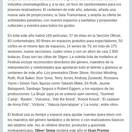
industria cinematográfica y, a la vez, un foco de oportunidades para los
jóvenes realizadores. El certamen de este año, además, añade una
nueva sala de proyecciones, la Sala Tramuntana, y amplía su oferta de
actividades paralelas, con nuevos espacios y pantallas y propuestas
culturales y eventos para todos los gustos.
En total este año habrá 169 películas, 37 de ellas en la Sección Oficial,
83 cortometrajes, 60 filmes en espacios gratuitos para espectadores, 50
cortos en el mismo tipo de espacios, 14 series de TV, en más de 375
sesiones, nueve secciones, cuatro cines y con un aforo de casi 2.900
butacas. Esas son las cifras de Sitges. La nutrida lista de invitados al
Festival incluye reconocidos directores del género, maestros de la
interpretación y celebridades que aportaran todo el talento y glamour al
certamen de este año. Los premiados Oliver Stone, Nicolas Winding
Refn, Rick Baker, Sion Sono, Terry Jones, Andrzej Zulawski, Rossana
Yanni i Simon Yam; figuras como Takashi Miike, Eli Roth, Jaume
Balagueró, Santiago Segura o Robert Eggers; y los equipos de las
producciones ‘La Bruja’ (que ya se estrenó ayer viernes), ‘Summer
Camp’, ‘Baskin’, ‘Vulcania’, ‘Into the forest’, ‘Knock Knock’, ‘El cadáver
de Anna Fritz’, ‘Victoria’, ‘Yakuza Apocalypse’ y ‘La novia’, entre otros.
El festival usa su tiempo y espacio para ajustar cuentas (para bien) con
los maestros del género fantástico y de terror, o con realizadores básicos
del séptimo arte. Así, el célebre director, productor y guionista
norteamericano,
Oliver Stone
recibirá este año el
Gran Premio